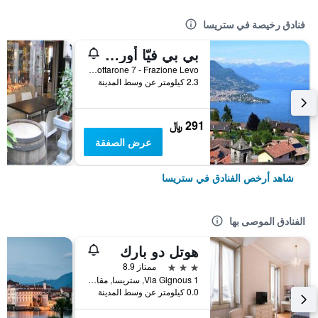
فنادق رخيصة في ستريسا
بي بي فيّا أورتشيديا
Via Mottarone 7 - Frazione Levo, ستريسا, مقاطعة فربانو كوزيو أوسولا, إيطاليا
2.3 كيلومتر عن وسط المدينة
291 ﷼
عرض الصفقة
شاهد أرخص الفنادق في ستريسا
الفنادق الموصى بها
هوتل دو بارك
3 نجوم
ممتاز 8.9
Via Gignous 1, ستريسا, مقاطعة فربانو كوزيو أوسولا, إيطاليا
0.0 كيلومتر عن وسط المدينة