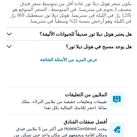
يكون سعر هوتل ديلا تور عادة أقل من متوسط ​​سعر فندق
مصنف 3 نجوم في ستريسا. في المتوسط ، السعر المتوقع هو
1,235 ﷼ في الليلة في ستريسا. هوتل ديلا تور سيعطيك 969 ﷼
في الليلة وهو أرخص بنسبة 22% وسطياً في ستريسا.
هل يعتبر هوتل ديلا تور صديقاً للحيوانات الأليفة؟
هل يوجد مسبح في هوتل ديلا تور؟
عرض المزيد من الأسئلة الشائعة
الملايين من التعليقات
تقييمات وتعليقات حقيقية من ملايين النزلاء، مثلك
تمامًا. احجز إقامتك المثالية بكل ثقة!
أفضل صفقات الفنادق
يبحث HotelsCombined في أكثر من 3 ملايين فندق
ومكان إقامة ويجمعهم في مكان واحد حتى تتمكن من