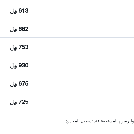
613 ﷼
662 ﷼
753 ﷼
930 ﷼
675 ﷼
725 ﷼
والرسوم المستحقة عند تسجيل المغادرة.