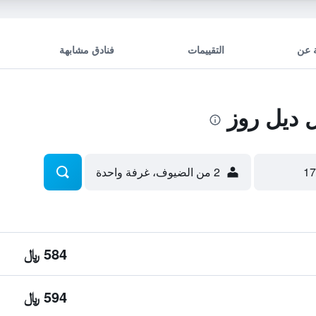
 عن
التقييمات
فنادق مشابهة
ديل روز
2 من الضيوف، غرفة واحدة
584 ﷼
594 ﷼