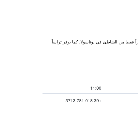
Hotel Delle مطعماً جديداً على السطح، حيث يمكنكم الاستمتاع بتناول الإفطار والغداء، وهو يقع على بعد 30 متراً فقط من الشاطئ في بوناسولا. كما يوفر تراساً
11:00
+39 018 781 3713