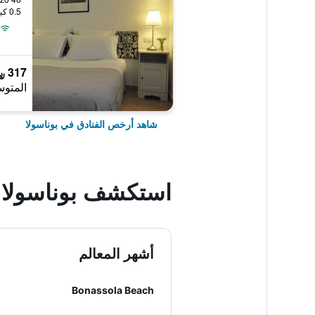
0.5 كيلومتر عن وسط المدينة
317 ﷼
المتوس
شاهد أرخص الفنادق في بوناسولا
استكشف بوناسولا
أشهر المعالم
Bonassola Beach