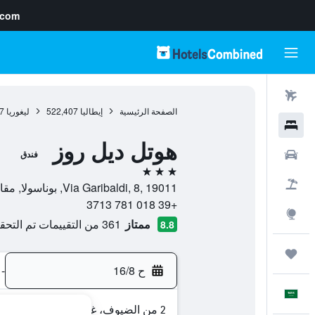
.com
رحلات طيران
الصفحة الرئيسية
إيطاليا
522,407
ليغوريا
7
فنادق
هوتل ديل روز
سيارات
فندق
3 نجوم
حزم العروض
Via Garibaldi, 8, 19011, بوناسولا, مقاطعة لا سبيتسيا, إيطاليا
+39 018 781 3713
استكشاف
ممتاز
361 من التقييمات تم التحقق منها
8.8
رحلات
ح 16/8
-
العَرَبِيَّة
2 من الضيوف، غرفة واحدة