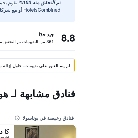
تم التحقق منه 100%
نقوم بجم
HotelsCombined أو مع شركائنا الخارجيين الموثوقين.
8.8
جيد جدًا
361 من التقييمات تم التحقق منها
لم يتم العثور على تقييمات. حاول إزال
فنادق مشابهة لـ هو
فنادق رخيصة في بوناسولا
كا د
Via Gavazzo 46, بو