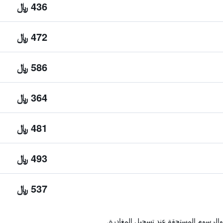
436 ﷼
472 ﷼
586 ﷼
364 ﷼
481 ﷼
493 ﷼
537 ﷼
والرسوم المستحقة عند تسجيل المغادرة.