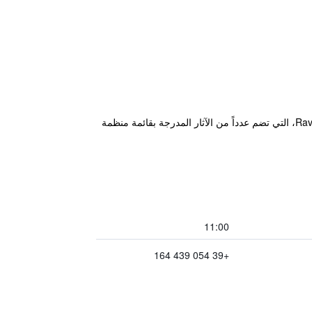
يتمتع فندق Diana hotel بموقع مثالي كملاذ ثقافي، إذ يقع على بعد خطوات قليلة فحسب من المعالم الرائعة بمنطقة Ravenna، التي تضم عدداً من الآثار المدرجة بقائمة منظمة
11:00
+39 054 439 164