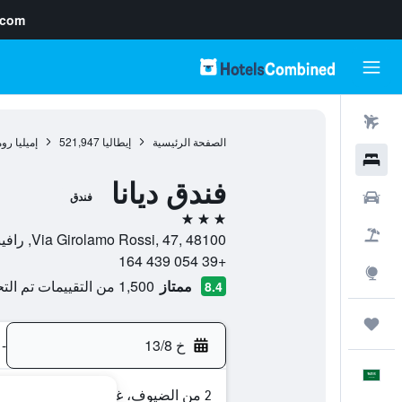
.com
رحلات طيران
الصفحة الرئيسية
إيطاليا
521,947
إميليا روم
فنادق
فندق ديانا
سيارات
فندق
3 نجوم
حزم العروض
Via Girolamo Rossi, 47, 48100, رافينا, مقاطعة رافينا, إيطاليا
+39 054 439 164
استكشاف
ممتاز
1,500 من التقييمات تم التحقق منها
8.4
رحلات
خ 13/8
-
العَرَبِيَّة
2 من الضيوف، غرفة واحدة