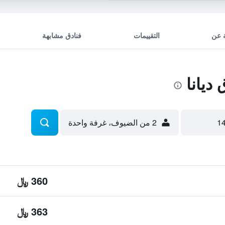
 عن
التقييمات
فنادق مشابهة
ديانا
2 من الضيوف، غرفة واحدة
360 ﷼
363 ﷼