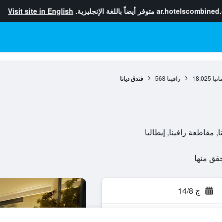
ar.hotelscombined
متوفر أيضاً باللغة الإنجليزية.
Visit site in English
انيا
18,025
رافينا
568
فندق ديانا
ج 14/8