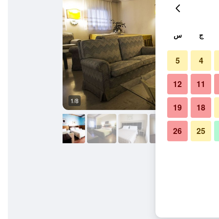
ج
س
5
4
12
11
1/8
ردهة
19
18
26
25