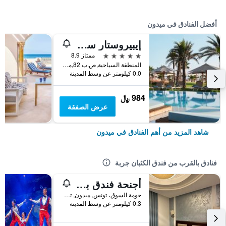
أفضل الفنادق في ميدون
إيبيروستار سيلكشن إيوليا جربة
5 نجوم
ممتاز 8.9
المنطقة السياحية,ص.ب 82,ميدون, تونس, ميدون, تونس
0.0 كيلومتر عن وسط المدينة
984 ﷼
عرض الصفقة
شاهد المزيد من أهم الفنادق في ميدون
فنادق بالقرب من فندق الكثبان جربة
أجنحة فندق بالم جربة
حومة السوق، تونس‎, ميدون, تونس
0.3 كيلومتر عن وسط المدينة