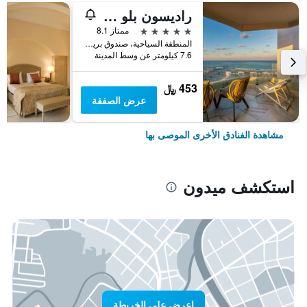
راديسون بلو أثيني بالاس ريزورت آند ثالاسو، جربة
5 نجوم
ممتاز 8.1
المنطقة السياحية، صندوق بريد 712, ميدون, تونس
7.6 كيلومتر عن وسط المدينة
453 ﷼
عرض الصفقة
مشاهدة الفنادق الأخرى الموصى بها
استكشف ميدون
اعرض على الخريطة