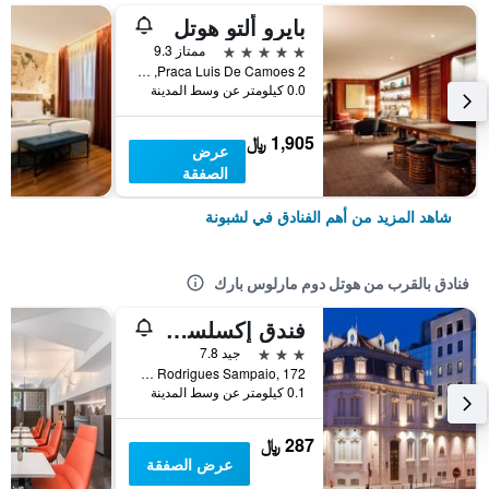
بايرو ألتو هوتل
5 نجوم
ممتاز 9.3
Praca Luis De Camoes 2, لشبونة, محافظة لشبونة, البرتغال
0.0 كيلومتر عن وسط المدينة
1,905 ﷼
عرض
الصفقة
شاهد المزيد من أهم الفنادق في لشبونة
فنادق بالقرب من هوتل دوم مارلوس بارك
فندق إكسلسيور
3 نجوم
جيد 7.8
Rua Rodrigues Sampaio, 172, لشبونة, محافظة لشبونة, البرتغال
0.1 كيلومتر عن وسط المدينة
287 ﷼
عرض الصفقة