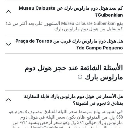
كم يبعد هوتل دوم مارلوس بارك عن Museu Calouste
Gulbenkian؟
يقع Museu Calouste Gulbenkian المشهور على بعد أكثر من 1.5
كم بقليل من هوتل دوم مارلوس بارك.
هل هوتل دوم مارلوس بارك قريب من Praça de Touros
do Campo Pequeno؟
الأسئلة الشائعة عند حجز هوتل دوم
مارلوس بارك
هل الأسعار في هوتل دوم مارلوس بارك قابلة للمقارنة
بفنادق 3 نجوم في لشبونة؟
في لشبونة، يبلغ متوسط ​​سعر الليلة للفنادق بتصنيف 3 نجوم هو
638 ﷼. من المتوقع ظان يكون سعر الليلة في هوتل دوم
مارلوس بارك حوالي 534 ﷼ وهو سعر أرخص بنسبة 17% من
متوسط الأسعار في المدينة. في HotelsCombined يعتبر هوتل