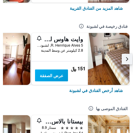
شاهد المزيد من الفنادق القريبة
فنادق رخيصة في لشبونة
وايت هاوس ليزبون هوستل
R. Henrique Alves 5, لشبونة, محافظة لشبونة, البرتغال
2.8 كيلومتر عن وسط المدينة
151 ﷼
عرض الصفقة
شاهد أرخص الفنادق في لشبونة
الفنادق الموصى بها
بيستانا بالاس ليسبوا هوتل آند ناشونال مونومنت - ذا ليدينج هوتلز أوف ذا وورلد
5 نجوم
ممتاز 8.9
Rua Jau 54, لشبونة, محافظة لشبونة, البرتغال