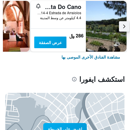
Quinta Do Cano
R114-4 Estrada de Arraiolos, ايفورا, محافظة ايفورا, البرتغال
4.4 كيلومتر عن وسط المدينة
286 ﷼
عرض الصفقة
مشاهدة الفنادق الأخرى الموصى بها
استكشف ايفورا
اعرض على الخريطة