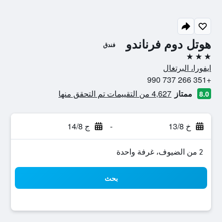
هوتل دوم فرناندو
فندق
3 نجوم
ايفورا، البرتغال
+351 266 737 990
ممتاز
4,627 من التقييمات تم التحقق منها
8.0
خ 13/8
-
ج 14/8
2 من الضيوف، غرفة واحدة
بحث