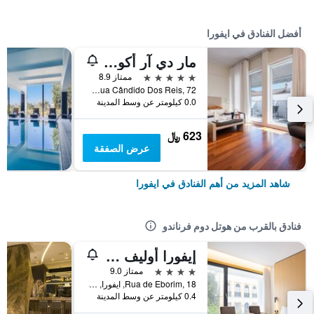
أفضل الفنادق في ايفورا
مار دي آر أكويدوتو
5 نجوم
ممتاز 8.9
Rua Cândido Dos Reis, 72, ايفورا, محافظة ايفورا, البرتغال
0.0 كيلومتر عن وسط المدينة
623 ﷼
عرض الصفقة
شاهد المزيد من أهم الفنادق في ايفورا
فنادق بالقرب من هوتل دوم فرناندو
إيفورا أوليف هوتل
4 نجوم
ممتاز 9.0
Rua de Eborim, 18, ايفورا, محافظة ايفورا, البرتغال
0.4 كيلومتر عن وسط المدينة