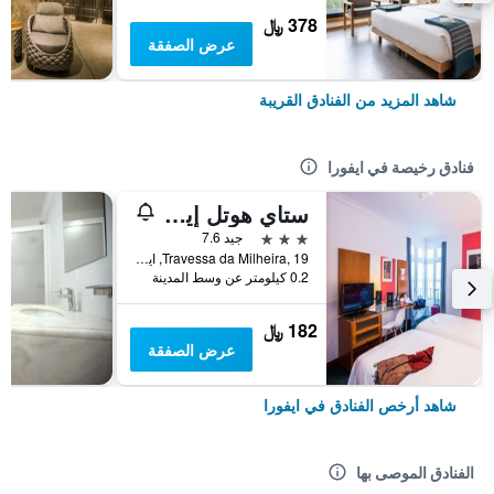
378 ﷼
عرض الصفقة
شاهد المزيد من الفنادق القريبة
فنادق رخيصة في ايفورا
ستاي هوتل إيفورا سينترو
3 نجوم
جيد 7.6
Travessa da Milheira, 19, ايفورا, محافظة ايفورا, البرتغال
0.2 كيلومتر عن وسط المدينة
182 ﷼
عرض الصفقة
شاهد أرخص الفنادق في ايفورا
الفنادق الموصى بها