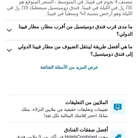
مصنف 4 نجوم في فيينا. في المتوسط ، السعر المتوقع هو
735 ﷼ في الليلة في فيينا. فندق دوميتسيل سيعطيك 719 ﷼ في
الليلة وهو أرخص بنسبة 3% وسطياً في فيينا.
ما مدى قرب فندق دوميتسيل من أقرب مطار، مطار فيينا
الدولي؟
ما هي أفضل طريقة لينتقل الضيوف من مطار فيينا الدولي
إلى فندق دوميتسيل؟
عرض المزيد من الأسئلة الشائعة
الملايين من التعليقات
تقييمات وتعليقات حقيقية من ملايين النزلاء، مثلك
تمامًا. احجز إقامتك المثالية بكل ثقة!
أفضل صفقات الفنادق
يبحث HotelsCombined في أكثر من 3 ملايين فندق