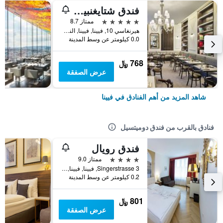
فندق شتايغنبيرغر هيرنهوف
5 نجوم
ممتاز 8.7
هيرنغاسي 10, فيينا, فيينا, النمسا
0.0 كيلومتر عن وسط المدينة
768 ﷼
عرض الصفقة
شاهد المزيد من أهم الفنادق في فيينا
فنادق بالقرب من فندق دوميتسيل
فندق رويال
4 نجوم
ممتاز 9.0
Singerstrasse 3, فيينا, فيينا, النمسا
0.2 كيلومتر عن وسط المدينة
801 ﷼
عرض الصفقة