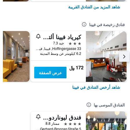
شاهد المزيد من الفنادق القريبة
فنادق رخيصة في فيينا
كيرياد فيينا ألتمانسدورف
3 نجوم
جيد 7.3
Hoffingergasse 33, فيينا, فيينا, النمسا
6.2 كيلومتر عن وسط المدينة
172 ﷼
عرض الصفقة
شاهد أرخص الفنادق في فيينا
الفنادق الموصى بها
فندق ليوناردو فيينا هابتبانهوف
4 نجوم
ممتاز 8.8
Gerhard-Bronner-Straße 5, فيينا, فيينا, النمسا