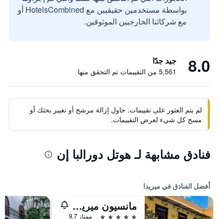
بواسطة مستخدمين حقيقيين مع HotelsCombined أو
مع شركائنا الخارجيين الموثوقين.
8.0
جيد جدًا
5,561 من التقييمات تم التحقق منها
لم يتم العثور على تقييمات. حاول إزالة مرشح أو تغيير بحثك أو
مسح كل شيء لعرض التقييمات.
فنادق مشابهة لـ هوتل دورالبا إن
أفضل الفنادق في ميريدا
مانسيون ميريدا هوتل بوتيك - ريستورانت
5 نجوم
ممتاز 9.7