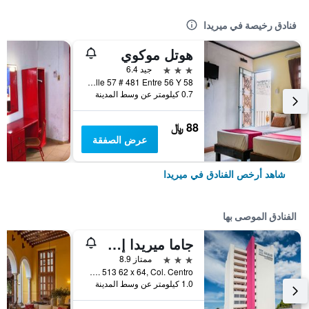
فنادق رخيصة في ميريدا
هوتل موكوي
3 نجوم
جيد 6.4
Calle 57 # 481 Entre 56 Y 58, ميريدا, ولاية يوكاتان, المكسيك
0.7 كيلومتر عن وسط المدينة
88 ﷼
عرض الصفقة
شاهد أرخص الفنادق في ميريدا
الفنادق الموصى بها
جاما ميريدا إل كاستيلانو
3 نجوم
ممتاز 8.9
Calle 57 NO. 513 62 x 64, Col. Centro, ميريدا, ولاية يوكاتان, المكسيك
1.0 كيلومتر عن وسط المدينة