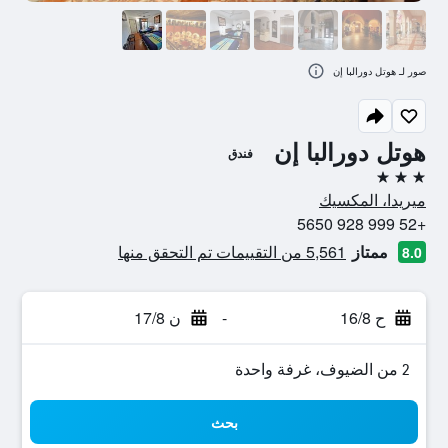
صور لـ هوتل دورالبا إن
هوتل دورالبا إن
فندق
3 نجوم
ميريدا، المكسيك
+52 999 928 5650
ممتاز
5,561 من التقييمات تم التحقق منها
8.0
ح 16/8
-
ن 17/8
2 من الضيوف، غرفة واحدة
بحث