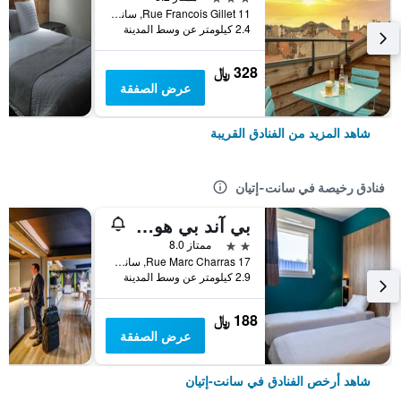
11 Rue Francois Gillet, سانت-إتيان, إقليم لوار, فرنسا
2.4 كيلومتر عن وسط المدينة
328 ﷼
عرض الصفقة
شاهد المزيد من الفنادق القريبة
فنادق رخيصة في سانت-إتيان
بي آند بي هوتل سان إتين مونثيو
2 نجمتين
ممتاز 8.0
17 Rue Marc Charras, سانت-إتيان, إقليم لوار, فرنسا
2.9 كيلومتر عن وسط المدينة
188 ﷼
عرض الصفقة
شاهد أرخص الفنادق في سانت-إتيان