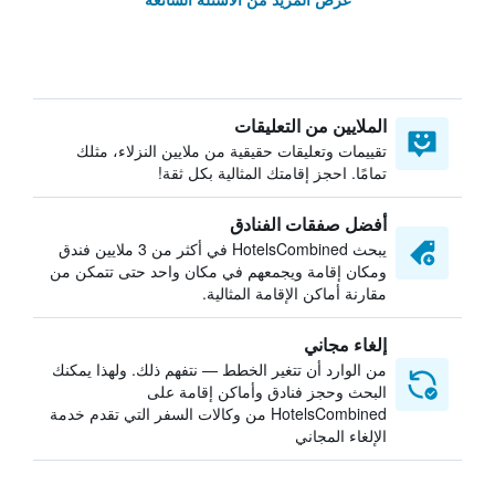
الملايين من التعليقات
تقييمات وتعليقات حقيقية من ملايين النزلاء، مثلك
تمامًا. احجز إقامتك المثالية بكل ثقة!
أفضل صفقات الفنادق
يبحث HotelsCombined في أكثر من 3 ملايين فندق
ومكان إقامة ويجمعهم في مكان واحد حتى تتمكن من
مقارنة أماكن الإقامة المثالية.
إلغاء مجاني
من الوارد أن تتغير الخطط — نتفهم ذلك. ولهذا يمكنك
البحث وحجز فنادق وأماكن إقامة على
HotelsCombined من وكالات السفر التي تقدم خدمة
الإلغاء المجاني