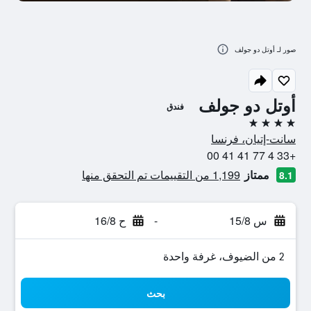
صور لـ أوتل دو جولف
أوتل دو جولف
فندق
4 نجوم
سانت-إتيان، فرنسا
+33 4 77 41 41 00
ممتاز
1,199 من التقييمات تم التحقق منها
8.1
س 15/8
-
ح 16/8
2 من الضيوف، غرفة واحدة
بحث