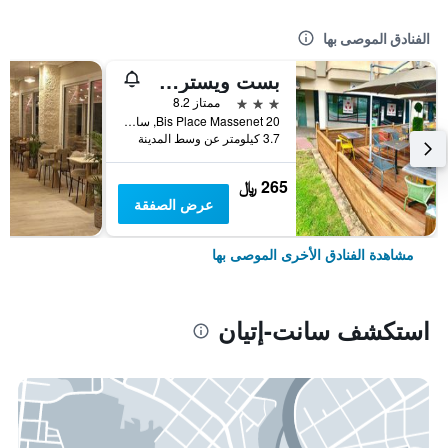
الفنادق الموصى بها
بست ويسترن هوتل أوستريا آند سبا
3 نجوم
ممتاز 8.2
20 Bis Place Massenet, سانت-إتيان, إقليم لوار, فرنسا
3.7 كيلومتر عن وسط المدينة
265 ﷼
عرض الصفقة
مشاهدة الفنادق الأخرى الموصى بها
استكشف سانت-إتيان