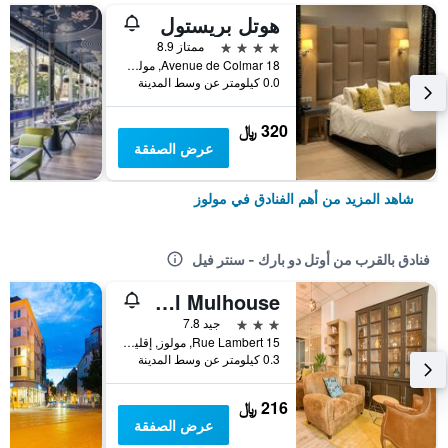
هوتل بريستول
4 نجوم
ممتاز 8.9
18 Avenue de Colmar, مولوز, إقليم الراين الأعلى, فرنسا
0.0 كيلومتر عن وسط المدينة
320 ﷼
عرض الصفقة
شاهد المزيد من أهم الفنادق في مولوز
فنادق بالقرب من أوتل دو بارك - سنتر فيل
La Maison Hotel Mulhouse
3 نجوم
جيد 7.8
15 Rue Lambert, مولوز, إقليم الراين الأعلى, فرنسا
0.3 كيلومتر عن وسط المدينة
216 ﷼
عرض الصفقة