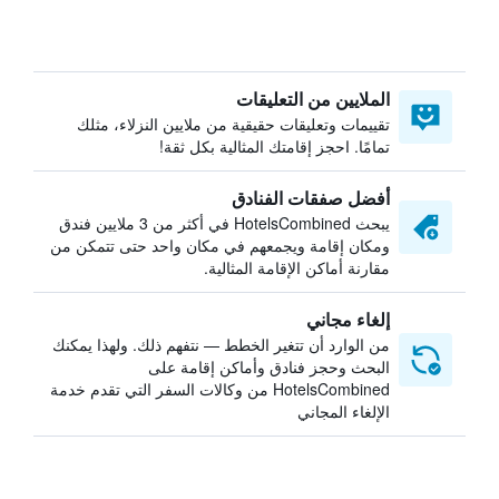
الملايين من التعليقات
تقييمات وتعليقات حقيقية من ملايين النزلاء، مثلك
تمامًا. احجز إقامتك المثالية بكل ثقة!
أفضل صفقات الفنادق
يبحث HotelsCombined في أكثر من 3 ملايين فندق
ومكان إقامة ويجمعهم في مكان واحد حتى تتمكن من
مقارنة أماكن الإقامة المثالية.
إلغاء مجاني
من الوارد أن تتغير الخطط — نتفهم ذلك. ولهذا يمكنك
البحث وحجز فنادق وأماكن إقامة على
HotelsCombined من وكالات السفر التي تقدم خدمة
الإلغاء المجاني