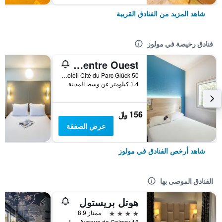
شاهد المزيد من الفنادق القريبة
فنادق رخيصة في مولوز
Hotelf1 Mulhouse Centre Ouest
50 Rue du Soleil Cité du Parc Glück, مولوز, إقليم الراين الأعلى, فرنسا
1.4 كيلومتر عن وسط المدينة
156 ﷼
عرض الصفقة
شاهد أرخص الفنادق في مولوز
الفنادق الموصى بها
هوتل بريستول
4 نجوم
ممتاز 8.9
18 Avenue de Colmar, مولوز, إقليم الراين الأعلى, فرنسا