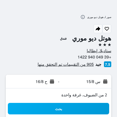
صور لـ هوتل ديو موري
هوتل ديو موري
فندق
3 نجوم
ستاديلا، إيطاليا
+39 049 940 1422
جيد
905 من التقييمات تم التحقق منها
7.5
س 15/8
-
ح 16/8
2 من الضيوف، غرفة واحدة
بحث