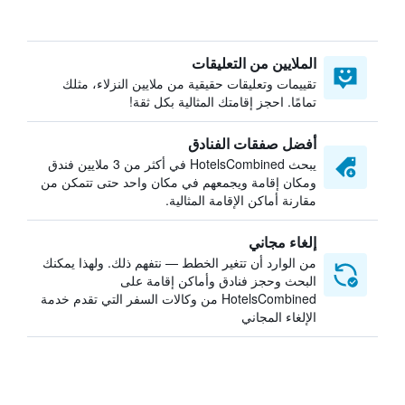
الملايين من التعليقات
تقييمات وتعليقات حقيقية من ملايين النزلاء، مثلك
تمامًا. احجز إقامتك المثالية بكل ثقة!
أفضل صفقات الفنادق
يبحث HotelsCombined في أكثر من 3 ملايين فندق
ومكان إقامة ويجمعهم في مكان واحد حتى تتمكن من
مقارنة أماكن الإقامة المثالية.
إلغاء مجاني
من الوارد أن تتغير الخطط — نتفهم ذلك. ولهذا يمكنك
البحث وحجز فنادق وأماكن إقامة على
HotelsCombined من وكالات السفر التي تقدم خدمة
الإلغاء المجاني