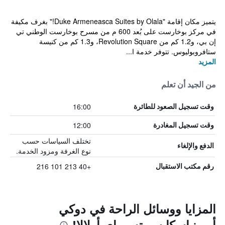
يتميز مكان إقامة "Duke Armeneasca Suites by Olala!" بغرف مكيفة
في مركز بوخارست على بُعد 600 م من مسرح بوخارست الوطني تي
إن بي، و1.2 كم من Revolution Square، و1.3 كم من كنيسة
ستافروبوليوس. تتوفر خدمة ا...
المزيد
من الجيد أن تعلم
16:00
وقت تسجيل الصعود للطائرة
12:00
وقت تسجيل المغادرة
تختلف السياسات حسب
الدفع والإلغاء
نوع الغرفة ومزود الخدمة.
+40 213 101 216
رقم مكتب الاستقبال
المزايا ووسائل الراحة في دوكي
أرمينياسكا سويتس باي أولالا!