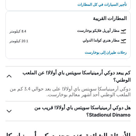
تأجير السيارات في كل المطارات
المطارات القريبة
مطار أوريل فلايكو بوخارست
8.4 كيلومتر
مطار هنري كواندا الدولي
20.1 كيلومتر
رحلات طيران إلى بوخارست
كم يبعد دوكي أرمينياسكا سويتس باي أولالا! عن الملعب
الوطني؟
دوكي أرمينياسكا سويتس باي أولالا! على بعد حوالي 3.4 كم من
الملعب الوطني أحد أشهر معالم بوخارست.
هل دوكي أرمينياسكا سويتس باي أولالا! قريب من
Stadionul Dinamo؟
الأسئلة الشائعة عند حجز دوكي أرمينياسكا