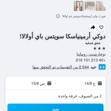
صور لـ دوكي أرمينياسكا سويتس باي أولالا!
دوكي أرمينياسكا سويتس باي أولالا!
شقق فندقية
3 نجوم
بوخارست، رومانيا
+40 213 101 216
جيد
2,544 من التقييمات تم التحقق منها
6.9
ج 14/8
-
س 15/8
2 من الضيوف، غرفة واحدة
بحث