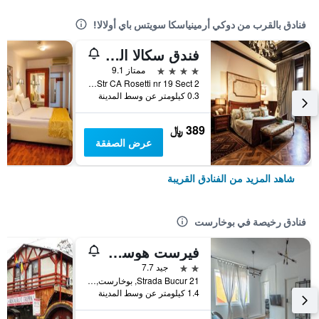
فنادق بالقرب من دوكي أرمينياسكا سويتس باي أولالا!
فندق سكالا البوتيكي
4 نجوم
ممتاز 9.1
Str CA Rosetti nr 19 Sect 2, بوخارست, رومانيا
0.3 كيلومتر عن وسط المدينة
389 ﷼
عرض الصفقة
شاهد المزيد من الفنادق القريبة
فنادق رخيصة في بوخارست
فيرست هوستل بوكور 21
2 نجمتين
جيد 7.7
21 Strada Bucur, بوخارست, رومانيا
1.4 كيلومتر عن وسط المدينة