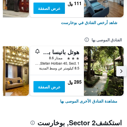
111 ﷼
عرض الصفقة
شاهد أرخص الفنادق في بوخارست
الفنادق الموصى بها
هوتل بانيسا بارك
3 نجوم
ممتاز 8.6
Stefan Holban 40, Sect. 1, بوخارست, رومانيا
8.5 كيلومتر عن وسط المدينة
285 ﷼
عرض الصفقة
مشاهدة الفنادق الأخرى الموصى بها
استكشفSector 2, بوخارست