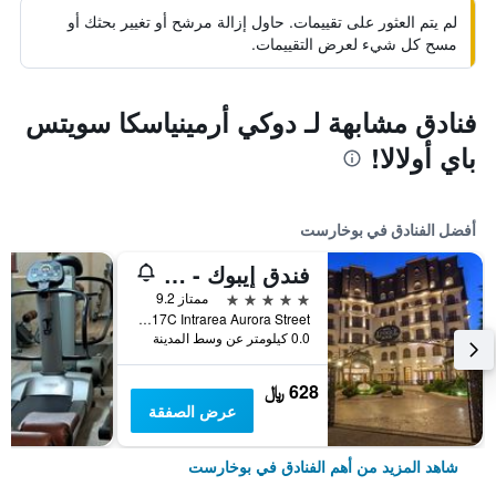
لم يتم العثور على تقييمات. حاول إزالة مرشح أو تغيير بحثك أو
مسح كل شيء لعرض التقييمات.
فنادق مشابهة لـ دوكي أرمينياسكا سويتس
باي أولالا!
أفضل الفنادق في بوخارست
فندق إيبوك - رولي ىند شاتو
5 نجوم
ممتاز 9.2
17C Intrarea Aurora Street, بوخارست, رومانيا
0.0 كيلومتر عن وسط المدينة
628 ﷼
عرض الصفقة
شاهد المزيد من أهم الفنادق في بوخارست