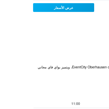
عرض الأسعار
يقع مكان إقامة "Hotel Dümptener Hof" في مولهايم ان دير روهر، على بعد 2.6 كم من مركز مؤتمرات EventCity Oberhausen congress centre، ويتميز بواي فاي مجاني
11:00