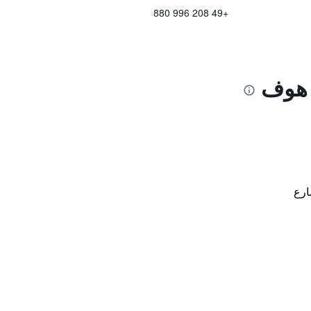
+49 208 996 880
ر هوف
ارع