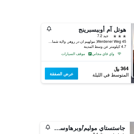
هوتل آم أوببسبرينج
3 نجوم
جيد 7.2
Werdener Weg 45, مولهيم ان در روهر, ولاية شمال الراين وستفاليا, ألمانيا
4.7 كيلومتر عن وسط المدينة
واي فاي مجاني
موقف السيارات
364 ﷼
عرض الصفقة
المتوسط في الليلة
جاستستاي موليم/ٔوبرهاوسين هوتل آند أبارتمنتس
3 نجوم
ممتاز 8.4