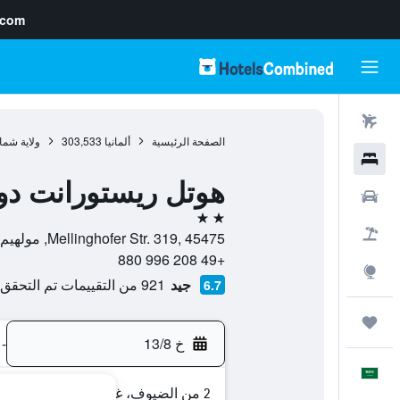
.com
رحلات طيران
الصفحة الرئيسية
ألمانيا
303,533
ولاية شما
فنادق
هوتل ريستورانت دو
سيارات
2 نجمتين
حزم العروض
Mellinghofer Str. 319, 45475, مولهيم ان در روهر, ولاية شمال الراين وستفاليا, ألمانيا
+49 208 996 880
استكشاف
جيد
921 من التقييمات تم التحقق منها
6.7
رحلات
خ 13/8
-
العَرَبِيَّة
2 من الضيوف، غرفة واحدة