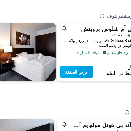
مبتينير هوف
ل آم شلوس برويتش
جيد 7.9
Am Schloss Broich 27, مولهيم ان در روهر, ولاية شمال الراين وستفاليا, ألمانيا
واي فاي مجاني
موقف السيارات
عرض الصفقة
ط في الليلة
بي آند بي هوتل مولهايم آن دير روهر
جيد 7.4