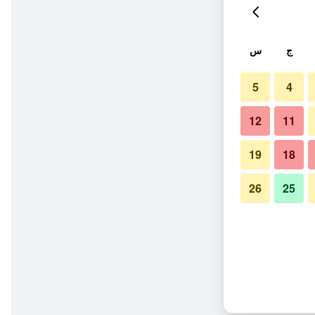
ج
س
5
4
12
11
19
18
26
25