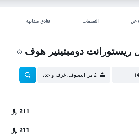
 عن
التقييمات
فنادق مشابهة
ريستورانت دومبتينير هوف
2 من الضيوف، غرفة واحدة
211 ﷼
211 ﷼