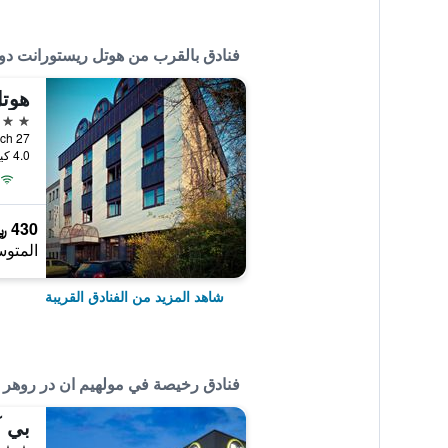
فنادق بالقرب من هوتل ريستورانت دو
هوت
3 نجوم
4.0 كيلومتر عن وسط المدينة
430 ﷼
المتوس
شاهد المزيد من الفنادق القريبة
فنادق رخيصة في مولهيم ان در روهر
2 نجمتين