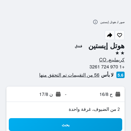
صور لـ هوتل إيستين
هوتل إيستين
فندق
2 نجمتين
كريملينغ، CO
+1 970 724 3261
لا بأس
56 من التقييمات تم التحقق منها
5.6
ح 16/8
-
ن 17/8
2 من الضيوف، غرفة واحدة
بحث