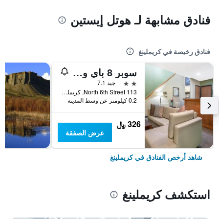
فنادق مشابهة لـ هوتل إيستين
فنادق رخيصة في كريملينغ
سوبر 8 باي ويندام كريملينج
2 نجمتين
جيد 7.1
113 North 6th Street, كريملينغ, CO, الولايات المتحدة الأميريكية
0.2 كيلومتر عن وسط المدينة
326 ﷼
عرض الصفقة
شاهد أرخص الفنادق في كريملينغ
استكشف كريملينغ