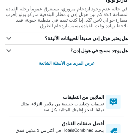
ماركو بولو؟
في حالة عدم وجود ازدحام مروري، تستغرق عموماً رحلة القيادة
لمسافة 35.1 كم بين هوتل إدن و مطار البندقية ماركو بولو (أقرب
مطار) حوالي 0س 27د. إذا كنت تقيم في منطقة حيوية، فقد
تلاحظ زيادة وقت القيادة بسبب ازدحام الطرق.
هل يعتبر هوتل إدن صديقاً للحيوانات الأليفة؟
هل يوجد مسبح في هوتل إدن؟
عرض المزيد من الأسئلة الشائعة
الملايين من التعليقات
تقييمات وتعليقات حقيقية من ملايين النزلاء، مثلك
تمامًا. احجز إقامتك المثالية بكل ثقة!
أفضل صفقات الفنادق
يبحث HotelsCombined في أكثر من 3 ملايين فندق