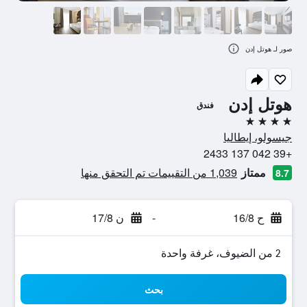
صور لـ هوتل إدن
هوتل إدن
فندق
4 نجوم
جيسولو، إيطاليا
+39 042 137 2433
ممتاز
1,039 من التقييمات تم التحقق منها
8.7
ح 16/8
-
ن 17/8
2 من الضيوف، غرفة واحدة
بحث