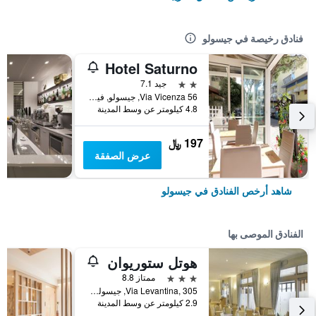
فنادق رخيصة في جيسولو
Hotel Saturno
2 نجمتين
جيد 7.1
Via Vicenza 56, جيسولو, فينيتو, إيطاليا
4.8 كيلومتر عن وسط المدينة
197 ﷼
عرض الصفقة
شاهد أرخص الفنادق في جيسولو
الفنادق الموصى بها
هوتل ستوريوان
3 نجوم
ممتاز 8.8
Via Levantina, 305, جيسولو, فينيتو, إيطاليا
2.9 كيلومتر عن وسط المدينة