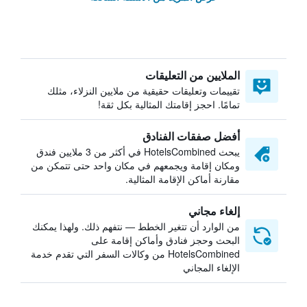
الملايين من التعليقات
تقييمات وتعليقات حقيقية من ملايين النزلاء، مثلك
تمامًا. احجز إقامتك المثالية بكل ثقة!
أفضل صفقات الفنادق
يبحث HotelsCombined في أكثر من 3 ملايين فندق
ومكان إقامة ويجمعهم في مكان واحد حتى تتمكن من
مقارنة أماكن الإقامة المثالية.
إلغاء مجاني
من الوارد أن تتغير الخطط — نتفهم ذلك. ولهذا يمكنك
البحث وحجز فنادق وأماكن إقامة على
HotelsCombined من وكالات السفر التي تقدم خدمة
الإلغاء المجاني