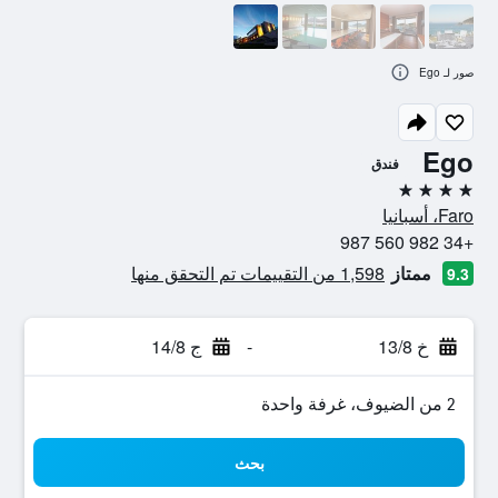
صور لـ Ego
Ego
فندق
4 نجوم
Faro، أسبانيا
+34 982 560 987
ممتاز
1,598 من التقييمات تم التحقق منها
9.3
خ 13/8
-
ج 14/8
2 من الضيوف، غرفة واحدة
بحث