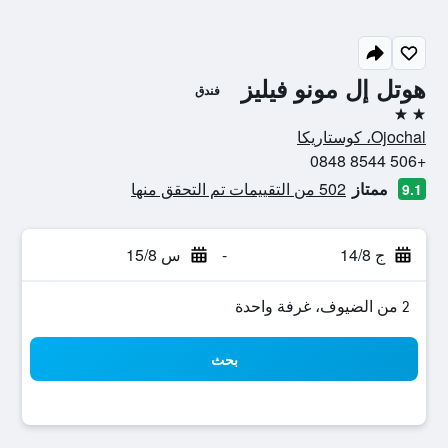
هوتل إل مونو فيليز
فندق
2 نجمتين
Ojochal، كوستاريكا
+506 8544 0848
ممتاز
502 من التقييمات تم التحقق منها
9.1
ج 14/8
-
س 15/8
2 من الضيوف، غرفة واحدة
بحث