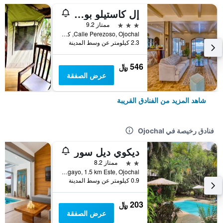
إل كاستيلو بوتيك لاكشري هوتل
3 نجوم
ممتاز 9.2
Calle Perezoso, Ojochal, كوستاريكا
2.3 كيلومتر عن وسط المدينة
546 ﷼
عرض الصفقة
شاهد المزيد من الفنادق القريبة
فنادق رخيصة في Ojochal
ديكوي ديل سور
2 نجمتين
ممتاز 8.2
Avenida Papagayo, 1.5 km Este, Ojochal, كوستاريكا
0.9 كيلومتر عن وسط المدينة
203 ﷼
عرض الصفقة