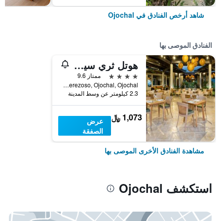
شاهد أرخص الفنادق في Ojochal
الفنادق الموصى بها
هوتل ثري سيكستي - ٔلبالغيس فقط
4 نجوم
ممتاز 9.6
Calle Perezoso, Ojochal, Ojochal, كوستاريكا
2.3 كيلومتر عن وسط المدينة
1,073 ﷼
عرض
الصفقة
مشاهدة الفنادق الأخرى الموصى بها
استكشف Ojochal