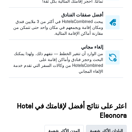
تمامًا. احجز إقامتك المثالية بكل ثقة!
أفضل صفقات الفنادق
يبحث HotelsCombined في أكثر من 3 ملايين فندق
ومكان إقامة ويجمعهم في مكان واحد حتى تتمكن من
مقارنة أماكن الإقامة المثالية.
إلغاء مجاني
من الوارد أن تتغير الخطط — نتفهم ذلك. ولهذا يمكنك
البحث وحجز فنادق وأماكن إقامة على
HotelsCombined من وكالات السفر التي تقدم خدمة
الإلغاء المجاني
اعثر على نتائج أفضل لإقامتك في Hotel
Eleonora
البلدان الأكثر شعبية
المدن الأكثر شعبية