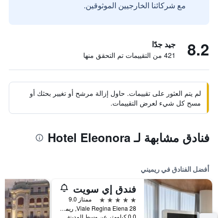
مع شركائنا الخارجيين الموثوقين.
8.2
جيد جدًا
421 من التقييمات تم التحقق منها
لم يتم العثور على تقييمات. حاول إزالة مرشح أو تغيير بحثك أو
مسح كل شيء لعرض التقييمات.
فنادق مشابهة لـ Hotel Eleonora
أفضل الفنادق في ريميني
فندق إي سويت
5 نجوم
ممتاز 9.0
Viale Regina Elena 28, ريميني, مقاطعة ريميني, إيطاليا
0.0 كيلومتر عن وسط المدينة