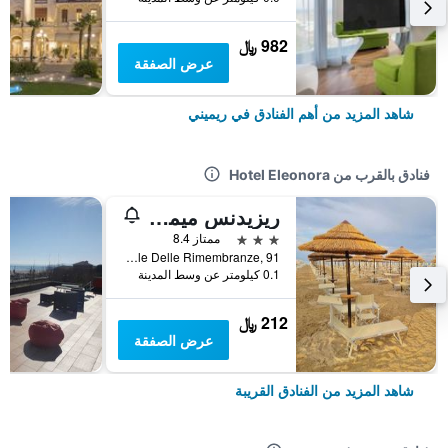
982 ﷼
عرض الصفقة
شاهد المزيد من أهم الفنادق في ريميني
فنادق بالقرب من Hotel Eleonora
ريزيدنس ميموسا
3 نجوم
ممتاز 8.4
Viale Delle Rimembranze, 91, ريميني, مقاطعة ريميني, إيطاليا
0.1 كيلومتر عن وسط المدينة
212 ﷼
عرض الصفقة
شاهد المزيد من الفنادق القريبة