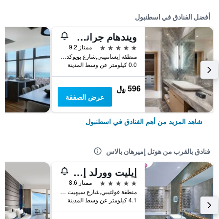
أفضل الفنادق في اسطنبول
ويندهام جراند إسطنبول ليفينت
5 نجوم
ممتاز 9.2
منطقة إيسانتيبي,شارع بويوكديري 177-183 شيشلي, اسطنبول, تركيا
0.0 كيلومتر عن وسط المدينة
596 ﷼
عرض الصفقة
شاهد المزيد من أهم الفنادق في اسطنبول
فنادق بالقرب من هوتل إميرهان بالاس
إيليت وورلد إسطنبول فلوريا
5 نجوم
ممتاز 8.6
منطقة غولتيبي,شارع سيهيت ظافر كيزيلتاس رقم 1,كوجوك جيكميجي, اسطنبول, تركيا
4.1 كيلومتر عن وسط المدينة