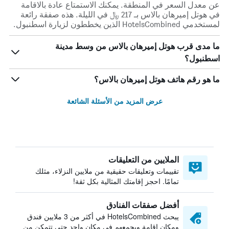
عن معدل السعر في المنطقة. يمكنك الاستمتاع عادة بالاقامة
في هوتل إميرهان بالاس بـ 217 ﷼ في الليلة. هذه صفقة رائعة
لمستخدمي HotelsCombined الذين يخططون لزيارة اسطنبول.
ما مدى قرب هوتل إميرهان بالاس من وسط مدينة
اسطنبول؟
ما هو رقم هاتف هوتل إميرهان بالاس؟
عرض المزيد من الأسئلة الشائعة
الملايين من التعليقات
تقييمات وتعليقات حقيقية من ملايين النزلاء، مثلك
تمامًا. احجز إقامتك المثالية بكل ثقة!
أفضل صفقات الفنادق
يبحث HotelsCombined في أكثر من 3 ملايين فندق
ومكان إقامة ويجمعهم في مكان واحد حتى تتمكن من