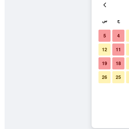
ج
س
5
4
12
11
19
18
26
25