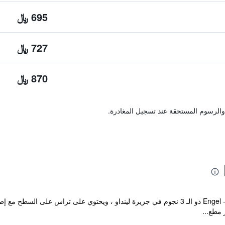
695 ﷼
727 ﷼
870 ﷼
والرسوم المستحقة عند تسجيل المغادرة.
يقع فندق Engel - Lindauer Bier und Weinstube ذو الـ 3 نجوم في جزيرة لينداو ، ويحتوي 
 مطع...