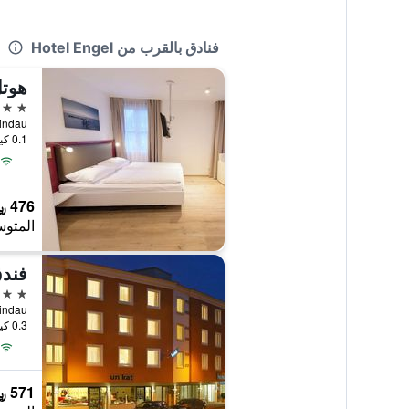
فنادق بالقرب من Hotel Engel
هوتل
3 نجوم
7, Lindau
0.1 كيلومتر عن وسط المدينة
476 ﷼
المتوس
فند
3 نجوم
-6, Lindau
0.3 كيلومتر عن وسط المدينة
571 ﷼