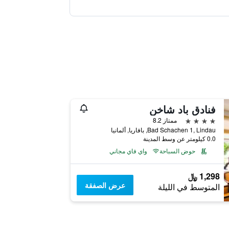
فنادق باد شاخن
4 نجوم
ممتاز 8.2
Bad Schachen 1, Lindau, بافاريا, ألمانيا
0.0 كيلومتر عن وسط المدينة
حوض السباحة
واي فاي مجاني
1,298 ﷼
عرض الصفقة
المتوسط في الليلة