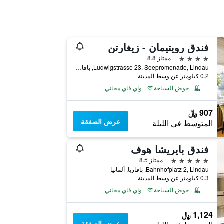
فندق رويتيمان - زيغارتن
4 نجوم
ممتاز 8.8
Ludwigstrasse 23, Seepromenade, Lindau, بافاريا, ألمانيا
0.2 كيلومتر عن وسط المدينة
حوض السباحة
واي فاي مجاني
907 ﷼
عرض الصفقة
المتوسط في الليلة
فندق بايريشا هوف
5 نجوم
ممتاز 8.5
Bahnhofplatz 2, Lindau, بافاريا, ألمانيا
0.3 كيلومتر عن وسط المدينة
حوض السباحة
واي فاي مجاني
1,124 ﷼
عرض الصفقة