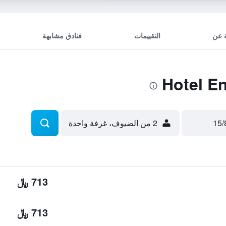
 عن
التقييمات
فنادق مشابهة
2 من الضيوف، غرفة واحدة
713 ﷼
713 ﷼