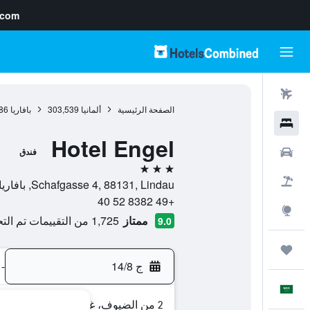
.com
رحلات طيران
الصفحة الرئيسية
ألمانيا
303,539
بافاريا
86
فنادق
Hotel Engel
سيارات
فندق
3 نجوم
حزم العروض
Schafgasse 4, 88131, Lindau, بافاريا, ألمانيا
+49 8382 52 40
استكشاف
ممتاز
1,725 من التقييمات تم التحقق منها
9.0
رحلات
ج 14/8
-
العَرَبِيَّة
2 من الضيوف، غرفة واحدة