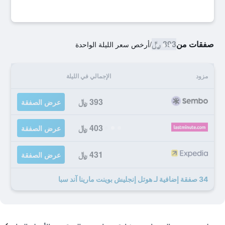
صفقات من
393 ﷼
/
أرخص سعر الليلة الواحدة
مزود
الإجمالي في الليلة
393 ﷼
عرض الصفقة
403 ﷼
عرض الصفقة
431 ﷼
عرض الصفقة
34 صفقة إضافية لـ هوتل إنجليش بوينت مارينا آند سبا