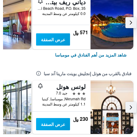
دياني ريف بيتش ريزورت آند سبا - يور بيتش فرونت بليس أوايتس
Diani Beach Road, P.O. Box, 35, مومباسا, كينيا
0.0 كيلومتر عن وسط المدينة
571 ﷼
عرض الصفقة
شاهد المزيد من أهم الفنادق في مومباسا
فنادق بالقرب من هوتل إنجليش بوينت مارينا آند سبا
لوتس هوتل
3 نجوم
جيد 7.0
Nkrumah Rd, مومباسا, كينيا
1.1 كيلومتر عن وسط المدينة
230 ﷼
عرض الصفقة