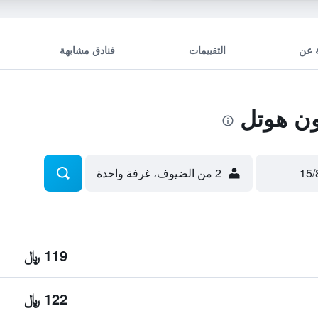
 عن
التقييمات
فنادق مشابهة
ن هوتل
2 من الضيوف، غرفة واحدة
119 ﷼
122 ﷼