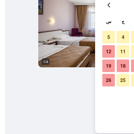
ج
س
5
4
12
11
1/4
المظهر الخارجي
19
18
26
25