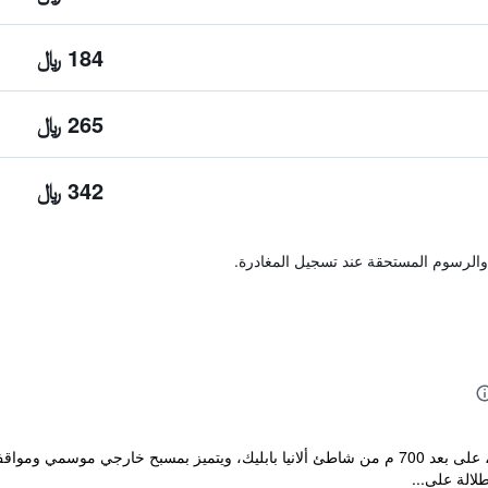
184 ﷼
265 ﷼
342 ﷼
والرسوم المستحقة عند تسجيل المغادرة.
يقع مكان إقامة "ERGÜN OTEL" في ألانيا، على بعد 700 م من شاطئ ألانيا بابليك، ويتميز ب