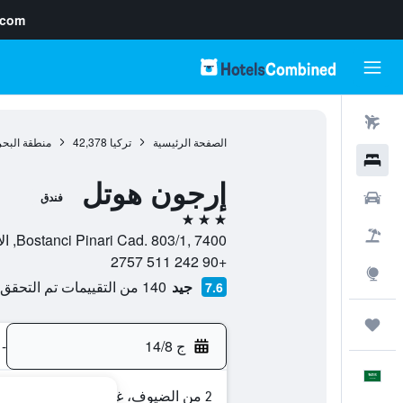
.com
رحلات طيران
الصفحة الرئيسية
تركيا
42,378
منطقة البحر
فنادق
إرجون هوتل
سيارات
فندق
3 نجوم
حزم العروض
Bostanci Pinari Cad. 803/1, 7400, الانيا, محافظة أنطاليا, تركيا
+90 242 511 2757
استكشاف
جيد
140 من التقييمات تم التحقق منها
7.6
رحلات
ج 14/8
-
العَرَبِيَّة
2 من الضيوف، غرفة واحدة