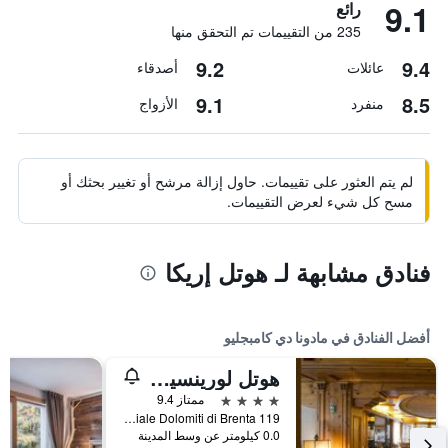
9.1
رائع
235 من التقييمات تم التحقق منها
9.2
9.4
عائلات
أصدقاء
9.1
8.5
منفرد
الأزواج
لم يتم العثور على تقييمات. حاول إزالة مرشح أو تغيير بحثك أو
مسح كل شيء لعرض التقييمات.
فنادق مشابهة لـ هوتل إريكا
أفضل الفنادق في مادونا دي كامبجليو
هوتل لورينسيتي
4 نجوم
ممتاز 9.4
Viale Dolomiti di Brenta 119, مادونا دي كامبجليو, مقاطعة ترينتو, إيطاليا
0.0 كيلومتر عن وسط المدينة