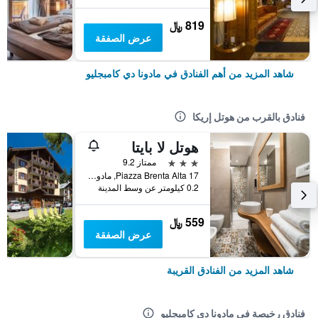
819 ﷼
عرض الصفقة
شاهد المزيد من أهم الفنادق في مادونا دي كامبجليو
فنادق بالقرب من هوتل إريكا
هوتل لا بايتا
3 نجوم
ممتاز 9.2
Piazza Brenta Alta 17, مادونا دي كامبجليو, مقاطعة ترينتو, إيطاليا
0.2 كيلومتر عن وسط المدينة
559 ﷼
عرض الصفقة
شاهد المزيد من الفنادق القريبة
فنادق رخيصة في مادونا دي كامبجليو