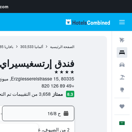
.com
رحلات طيران
الصفحة الرئيسية
ألمانيا
303,533
بافاريا
85
فنادق
فندق إرتسغيسيراي أ
سيارات
4 نجوم
حزم العروض
Erzgiessereistrasse 15, 80335, ميونخ, بافاريا, ألمانيا
+49 89 126 820
استكشاف
ممتاز
3,658 من التقييمات تم التحقق منها
8.3
رحلات
ح 16/8
-
العَرَبِيَّة
2 من الضيوف، غرفة واحدة