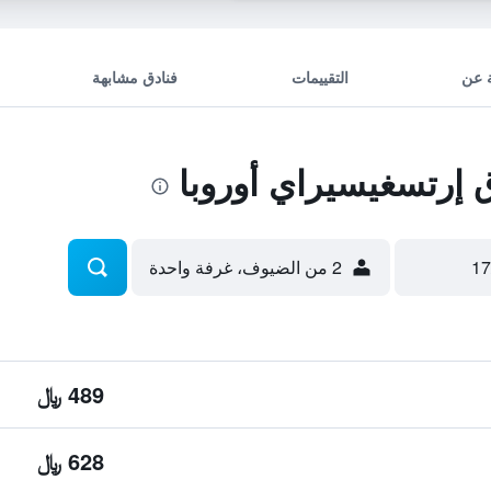
 عن
التقييمات
فنادق مشابهة
إرتسغيسيراي أوروبا
2 من الضيوف، غرفة واحدة
489 ﷼
628 ﷼