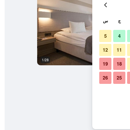
ج
س
5
4
12
11
1/28
آخر
19
18
26
25