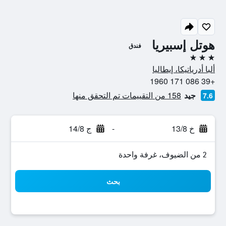
هوتل إسبيريا
فندق
3 نجوم
ألبا أدرياتيكا، إيطاليا
+39 086 171 1960
جيد
158 من التقييمات تم التحقق منها
7.6
خ 13/8
-
ج 14/8
2 من الضيوف، غرفة واحدة
بحث