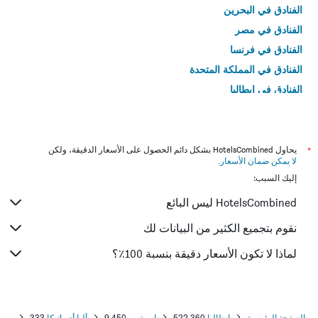
الفنادق في البحرين
الفنادق في مصر
الفنادق في فرنسا
الفنادق في المملكة المتحدة
الفنادق في إيطاليا
الفنادق في تايلاند
*
يحاول HotelsCombined بشكل دائم الحصول على الأسعار الدقيقة، ولكن
لا يمكن ضمان الأسعار
.
إليك السبب:
HotelsCombined ليس البائع
نقوم بتجميع الكثير من البيانات لك
لماذا لا تكون الأسعار دقيقة بنسبة 100٪؟
الصفحة الرئيسية
إيطاليا
522,360
ابروتسو
9,450
ألبا أدرياتيكا
333