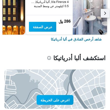
Via Firenze 4, ألبا أدرياتيكا, مقاطعة تيرامو, إيطاليا
0.5 كيلومتر عن وسط المدينة
286 ﷼
عرض الصفقة
شاهد أرخص الفنادق في ألبا أدرياتيكا
استكشف ألبا أدرياتيكا
اعرض على الخريطة