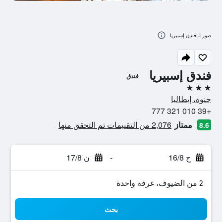
صور لـ فندق إسبيريا
فندق إسبيريا
فندق
3 نجوم
جنوة، إيطاليا
+39 010 321 777
ممتاز
2,076 من التقييمات تم التحقق منها
8.6
ح 16/8
-
ن 17/8
2 من الضيوف، غرفة واحدة
بحث