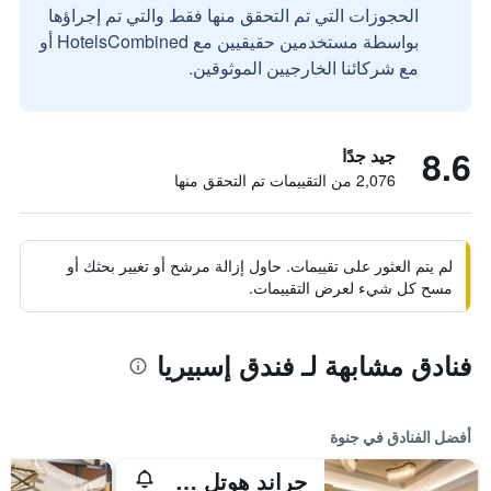
الحجوزات التي تم التحقق منها فقط والتي تم إجراؤها
بواسطة مستخدمين حقيقيين مع HotelsCombined أو
مع شركائنا الخارجيين الموثوقين.
8.6
جيد جدًا
2,076 من التقييمات تم التحقق منها
لم يتم العثور على تقييمات. حاول إزالة مرشح أو تغيير بحثك أو
مسح كل شيء لعرض التقييمات.
فنادق مشابهة لـ فندق إسبيريا
أفضل الفنادق في جنوة
جراند هوتل سافويا جينوفا، كوريو كوليكشن باي هيلتون