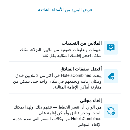
عرض المزيد من الأسئلة الشائعة
الملايين من التعليقات
تقييمات وتعليقات حقيقية من ملايين النزلاء، مثلك
تمامًا. احجز إقامتك المثالية بكل ثقة!
أفضل صفقات الفنادق
يبحث HotelsCombined في أكثر من 3 ملايين فندق
ومكان إقامة ويجمعهم في مكان واحد حتى تتمكن من
مقارنة أماكن الإقامة المثالية.
إلغاء مجاني
من الوارد أن تتغير الخطط — نتفهم ذلك. ولهذا يمكنك
البحث وحجز فنادق وأماكن إقامة على
HotelsCombined من وكالات السفر التي تقدم خدمة
الإلغاء المجاني