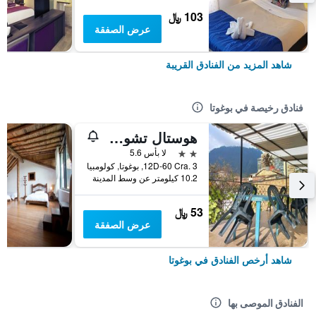
103 ﷼
عرض الصفقة
شاهد المزيد من الفنادق القريبة
فنادق رخيصة في بوغوتا
هوستال تشورو دي كويفيدو كانديلاريا
2 نجمتين
لا بأس 5.6
12D-60 Cra. 3, بوغوتا, كولومبيا
10.2 كيلومتر عن وسط المدينة
53 ﷼
عرض الصفقة
شاهد أرخص الفنادق في بوغوتا
الفنادق الموصى بها