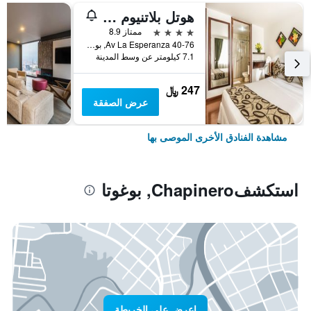
هوتل بلاتنيوم سويت
4 نجوم
ممتاز 8.9
Av La Esperanza 40-76, بوغوتا, كولومبيا
7.1 كيلومتر عن وسط المدينة
247 ﷼
عرض الصفقة
مشاهدة الفنادق الأخرى الموصى بها
استكشفChapinero, بوغوتا
اعرض على الخريطة