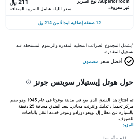
211 ﷼
Superior room، نوع السرير
غير معروف
سعر الليلة شامل الصريبة المضافة
12 صفقة إضافية ابتداءً من 214 ﷼
*
يشمل المجموع الضرائب المحلية المقدرة والرسوم المستحقة عند
تسجيل المغادرة.
أفضل سعر
مضمون
حول هوتل إيستيلار سويتس جونز
تم افتتاح هذا الفندق الذي يقع في مدينة بوغوتا في عام 1945 وهو يضم
مركز تجميل، تدليك وإنترنت مجاني. يبعد الفندق مسافة 25 دقيقة
بالسيارة عن مطار إل نويفو دورادو وتتوفر خدمة النقل بالباصات
للضيوف.
المزيد
من الجيد أن تعلم