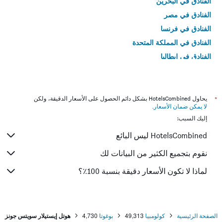
الفنادق في البحرين
الفنادق في مصر
الفنادق في فرنسا
الفنادق في المملكة المتحدة
الفنادق في إيطاليا
الفنادق في تايلاند
*
يحاول HotelsCombined بشكل دائم الحصول على الأسعار الدقيقة، ولكن
لا يمكن ضمان الأسعار
.
إليك السبب:
HotelsCombined ليس البائع
نقوم بتجميع الكثير من البيانات لك
لماذا لا تكون الأسعار دقيقة بنسبة 100٪؟
الصفحة الرئيسية
كولومبيا
49,313
بوغوتا
4,730
هوتل إيستيلار سويتس جونز