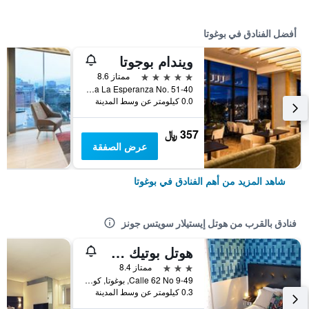
أفضل الفنادق في بوغوتا
ويندام بوجوتا
5 نجوم
ممتاز 8.6
Avenida La Esperanza No. 51-40, بوغوتا, كولومبيا
0.0 كيلومتر عن وسط المدينة
357 ﷼
عرض الصفقة
شاهد المزيد من أهم الفنادق في بوغوتا
فنادق بالقرب من هوتل إيستيلار سويتس جونز
هوتل بوتيك سان سيباستيان - كايترز تو جاي
3 نجوم
ممتاز 8.4
Calle 62 No 9-49, بوغوتا, كولومبيا
0.3 كيلومتر عن وسط المدينة