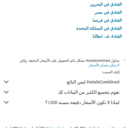
الفنادق في البحرين
الفنادق في مصر
الفنادق في فرنسا
الفنادق في المملكة المتحدة
الفنادق في إيطاليا
الفنادق في تايلاند
*
يحاول HotelsCombined بشكل دائم الحصول على الأسعار الدقيقة، ولكن
لا يمكن ضمان الأسعار
.
إليك السبب:
HotelsCombined ليس البائع
نقوم بتجميع الكثير من البيانات لك
لماذا لا تكون الأسعار دقيقة بنسبة 100٪؟
الصفحة الرئيسية
اليابان
95,492
محافظة فوكوكا
2,726
فوكوكا
1,982