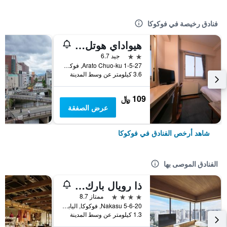
فنادق رخيصة في فوكوكا
هيواداي هوتل أراتو
2 نجمتين
جيد 6.7
1-5-27 Arato Chuo-ku, فوكوكا, اليابان
3.6 كيلومتر عن وسط المدينة
109 ﷼
عرض الصفقة
شاهد أرخص الفنادق في فوكوكا
الفنادق الموصى بها
ذا رويال بارك كانفاس فوكوكا ناكاسو
4 نجوم
ممتاز 8.7
5-6-20 Nakasu, فوكوكا, اليابان
1.3 كيلومتر عن وسط المدينة