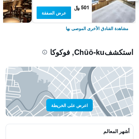
501 ﷼
عرض الصفقة
مشاهدة الفنادق الأخرى الموصى بها
استكشفChūō-ku, فوكوكا
اعرض على الخريطة
أشهر المعالم