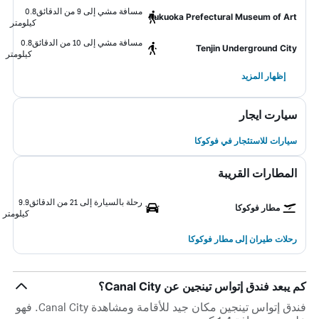
مسافة مشي إلى 9 من الدقائق
0.8
Fukuoka Prefectural Museum of Art
كيلومتر
مسافة مشي إلى 10 من الدقائق
0.8
Tenjin Underground City
كيلومتر
إظهار المزيد
سيارت ايجار
سيارات للاستئجار في فوكوكا
المطارات القريبة
رحلة بالسيارة إلى 21 من الدقائق
9.9
مطار فوكوكا
كيلومتر
رحلات طيران إلى مطار فوكوكا
كم يبعد فندق إتواس تينجين عن Canal City؟
فندق إتواس تينجين مكان جيد للأقامة ومشاهدة Canal City. فهو