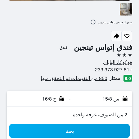
صور لـ فندق إتواس تينجين
فندق إتواس تينجين
فندق
3 نجوم
فوكوكا، اليابان
+81 927 373 233
ممتاز
850 من التقييمات تم التحقق منها
8.0
س 15/8
-
ح 16/8
2 من الضيوف، غرفة واحدة
بحث