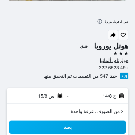
صور لـ هوتل يوروبا
هوتل يوروبا
فندق
3 نجوم
هولزتام، ألمانيا
+49 6523 322
جيد
547 من التقييمات تم التحقق منها
7.4
ج 14/8
-
س 15/8
2 من الضيوف، غرفة واحدة
بحث