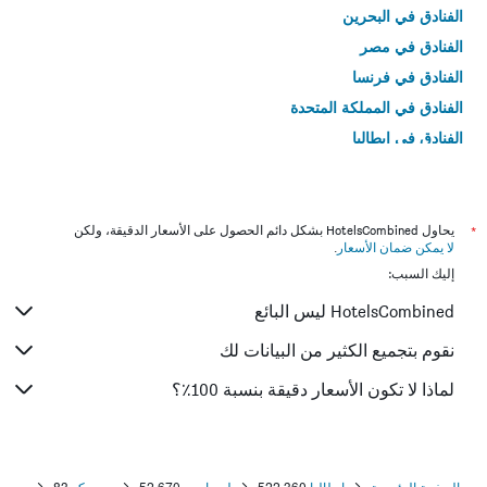
الفنادق في البحرين
الفنادق في مصر
الفنادق في فرنسا
الفنادق في المملكة المتحدة
الفنادق في إيطاليا
الفنادق في تايلاند
*
يحاول HotelsCombined بشكل دائم الحصول على الأسعار الدقيقة، ولكن
لا يمكن ضمان الأسعار
.
إليك السبب:
HotelsCombined ليس البائع
نقوم بتجميع الكثير من البيانات لك
لماذا لا تكون الأسعار دقيقة بنسبة 100٪؟
الصفحة الرئيسية
إيطاليا
522,360
لومباردي
52,670
سوريكو
83