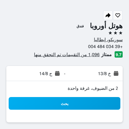
هوتل أوروبا
فندق
3 نجوم
سوريكو، إيطاليا
+39 034 484 004
ممتاز
1,096 من التقييمات تم التحقق منها
9.7
خ 13/8
-
ج 14/8
2 من الضيوف، غرفة واحدة
بحث