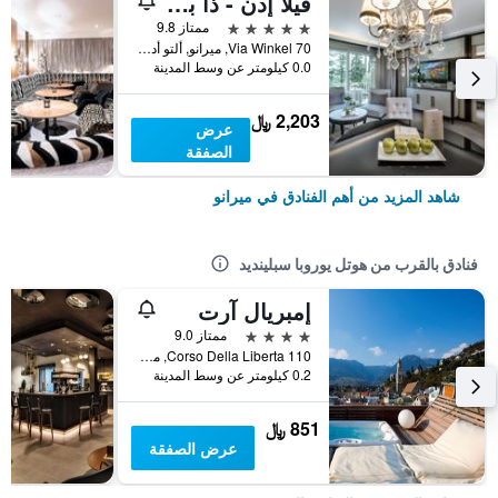
فيلا إدن - ذا برايفت ريتريت
5 نجوم
ممتاز 9.8
Via Winkel 70, ميرانو, ألتو أديجي, إيطاليا
0.0 كيلومتر عن وسط المدينة
2,203 ﷼
عرض
الصفقة
شاهد المزيد من أهم الفنادق في ميرانو
فنادق بالقرب من هوتل يوروبا سبلينديد
إمبريال آرت
4 نجوم
ممتاز 9.0
Corso Della Liberta 110, ميرانو, ألتو أديجي, إيطاليا
0.2 كيلومتر عن وسط المدينة
851 ﷼
عرض الصفقة