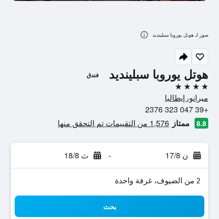
صور لـ هوتل يوروبا سبلينديد
هوتل يوروبا سبلينديد
فندق
4 نجوم
ميرانو، إيطاليا
+39 047 323 2376
ممتاز
1,576 من التقييمات تم التحقق منها
8.8
ن 17/8
-
ث 18/8
2 من الضيوف، غرفة واحدة
بحث