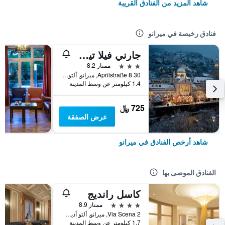
شاهد المزيد من الفنادق القريبة
فنادق رخيصة في ميرانو
جارني فيلا تيرول - للبالغين فقط
3 نجوم
ممتاز 8.2
30 Aprilstraße 8, ميرانو, ألتو أديجي, إيطاليا
1.4 كيلومتر عن وسط المدينة
725 ﷼
عرض الصفقة
شاهد أرخص الفنادق في ميرانو
الفنادق الموصى بها
كاسل رانديج
4 نجوم
ممتاز 8.9
Via Scena 2, ميرانو, ألتو أديجي, إيطاليا
1.7 كيلومتر عن وسط المدينة