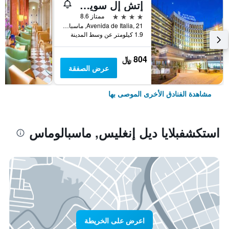
إتش إل سويت هوتل بلايا ديل إنجليس
4 نجوم
ممتاز 8.6
Avenida de Italia, 21, ماسبالوماس, كناريا الكبرى, أسبانيا
1.9 كيلومتر عن وسط المدينة
804 ﷼
عرض الصفقة
مشاهدة الفنادق الأخرى الموصى بها
استكشفبلايا ديل إنغليس, ماسبالوماس
اعرض على الخريطة