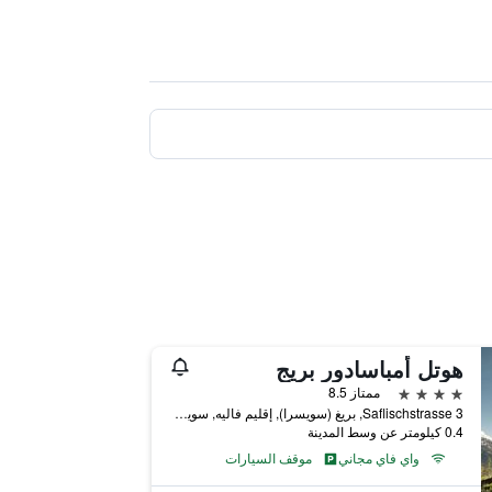
هوتل أمباسادور بريج
4 نجوم
ممتاز 8.5
Saflischstrasse 3, بريغ (سويسرا), إقليم فاليه, سويسرا
0.4 كيلومتر عن وسط المدينة
واي فاي مجاني
موقف السيارات