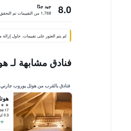
8.0
جيد جدًا
1,768 من التقييمات تم التحقق منها
لم يتم العثور على تقييمات. حاول إزال
فنادق مشابهة لـ ه
فنادق بالقرب من هوتل يوروب جارني
هوتل
3 نجوم
0.3 كيلومتر عن وسط المدينة