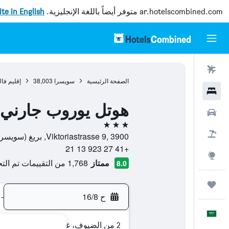
ar.hotelscombined.com
متوفر أيضاً باللغة الإنجليزية.
site in English
رحلات طيران
الصفحة الرئيسية
سويسرا
38,003
إقليم فال
فنادق
هوتل يوروب جارني
سيارات
3 نجوم
حزم العروض
Viktoriastrasse 9, 3900, بريغ (سويسرا), إقليم فاليه, سويسرا
+41 27 923 13 21
استكشاف
ممتاز
1,768 من التقييمات تم التحقق منها
8.0
رحلات
ح 16/8
-
العَرَبِيَّة
2 من الضيوف، غرفة واحدة