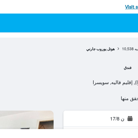
Visit 
يه
10,538
هوتل يوروب جارني
فندق
ن 17/8