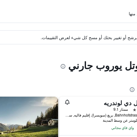
ة مرشح أو تغيير بحثك أو مسح كل شيء لعرض التقييمات.
وتل يوروب جارني
 دي لوندريه
ممتاز 9.1
Bahnhofstrasse 17, بريغ (سويسرا), إقليم فاليه, سويسرا
واي فاي مجاني