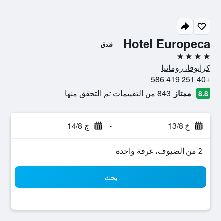
Hotel Europeca
فندق
4 نجوم
كرايوفا، رومانيا
+40 251 419 586
ممتاز
843 من التقييمات تم التحقق منها
8.8
خ 13/8
-
ج 14/8
2 من الضيوف، غرفة واحدة
بحث