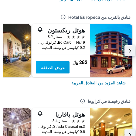
فنادق بالقرب من Hotel Europeca
هوتل ريكستون
4 نجوم
ممتاز 8.2
Bd.Carol I, Nr.49, كرايوفا, رومانيا
0.2 كيلومتر عن وسط المدينة
282 ﷼
عرض الصفقة
شاهد المزيد من الفنادق القريبة
فنادق رخيصة في كرايوفا
هوتل بافاريا
3 نجوم
ممتاز 8.4
Strada Caracal nr.3, كرايوفا, رومانيا
0.6 كيلومتر عن وسط المدينة