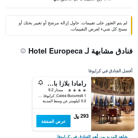
لم يتم العثور على تقييمات. حاول إزالة مرشح أو تغيير بحثك أو
مسح كل شيء لعرض التقييمات.
فنادق مشابهة لـ Hotel Europeca
أفضل الفنادق في كرايوفا
رامادا بلازا باي ويندام كرايوفا
4 نجوم
ممتاز 9.2
Calea Bucuresti 1, كرايوفا, رومانيا
0.0 كيلومتر عن وسط المدينة
293 ﷼
عرض الصفقة
شاهد المزيد من أهم الفنادق في كرايوفا