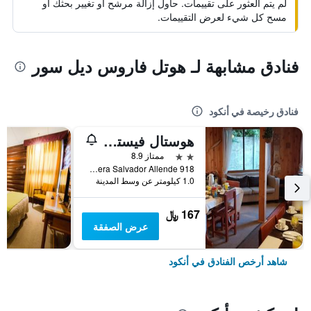
لم يتم العثور على تقييمات. حاول إزالة مرشح أو تغيير بحثك أو
مسح كل شيء لعرض التقييمات.
فنادق مشابهة لـ هوتل فاروس ديل سور
فنادق رخيصة في أنكود
هوستال فيستا أل مار
2 نجمتين
ممتاز 8.9
Avda. Costanera Salvador Allende 918, أنكود, شيلي
1.0 كيلومتر عن وسط المدينة
167 ﷼
عرض الصفقة
شاهد أرخص الفنادق في أنكود