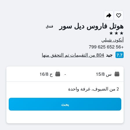
هوتل فاروس ديل سور
فندق
3 نجوم
أنكود، شيلي
+56 652 625 799
جيد
804 من التقييمات تم التحقق منها
7.7
س 15/8
-
ح 16/8
2 من الضيوف، غرفة واحدة
بحث