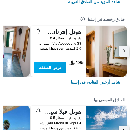
شاهد المزيد من الفنادق القريبة
فنادق رخيصة في إيشيا
هوتل إنترناتسيونالي
3 نجوم
ممتاز 8.4
Via Acquedotto 33, إيشيا, مقاطعة نابولي, إيطاليا
2.0 كيلومتر عن وسط المدينة
195 ﷼
عرض الصفقة
شاهد أرخص الفنادق في إيشيا
الفنادق الموصى بها
هوتل فيلا سيرينا
3 نجوم
ممتاز 9.5
Via Merna di Sopra 4, إيشيا, مقاطعة نابولي, إيطاليا
6.5 كيلومتر عن وسط المدينة