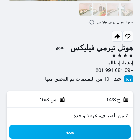
صور لـ هوتل تيرمي فيليكس
هوتل تيرمي فيليكس
فندق
4 نجوم
إيشيا، إيطاليا
+39 081 991 201
جيد
101 من التقييمات تم التحقق منها
6.7
ج 14/8
-
س 15/8
2 من الضيوف، غرفة واحدة
بحث