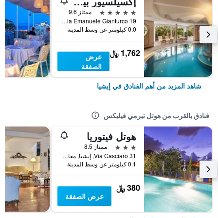
إكسيلسيور بيلفيدير هوتل آند سبا
5 نجوم
ممتاز 9.6
Via Emanuele Gianturco 19, إيشيا, مقاطعة نابولي, إيطاليا
0.0 كيلومتر عن وسط المدينة
1,762 ﷼
عرض
الصفقة
شاهد المزيد من أهم الفنادق في إيشيا
فنادق بالقرب من هوتل تيرمي فيليكس
هوتل فيتوريا
3 نجوم
ممتاز 8.5
Via Casciaro 31, إيشيا, مقاطعة نابولي, إيطاليا
0.1 كيلومتر عن وسط المدينة
380 ﷼
عرض الصفقة