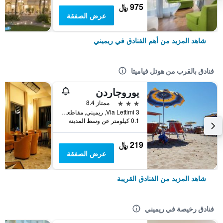
975 ﷼
عرض الصفقة
شاهد المزيد من أهم الفنادق في ريميني
فنادق بالقرب من هوتل فياميتا
يوروجاردن
3 نجوم
ممتاز 8.4
Via Lettimi 3, ريميني, مقاطعة ريميني, إيطاليا
0.1 كيلومتر عن وسط المدينة
219 ﷼
عرض الصفقة
شاهد المزيد من الفنادق القريبة
فنادق رخيصة في ريميني