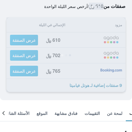
صفقات من
610 ﷼
/
أرخص سعر الليلة الواحدة
مزود
الإجمالي في الليلة
610 ﷼
عرض الصفقة
702 ﷼
عرض الصفقة
765 ﷼
عرض الصفقة
9 صفقات إضافية لـ هوتل فياميتا
لمحة عن
التقييمات
فنادق مشابهة
الموقع
الأسئلة الشائعة