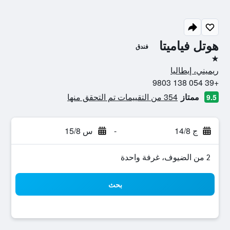
هوتل فياميتا
فندق
نجمة واحدة
ريميني، إيطاليا
+39 054 138 9803
ممتاز
354 من التقييمات تم التحقق منها
9.5
ج 14/8
-
س 15/8
2 من الضيوف، غرفة واحدة
بحث