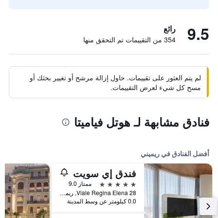
9.5
رائع
354 من التقييمات تم التحقق منها
لم يتم العثور على تقييمات. حاول إزالة مرشح أو تغيير بحثك أو
مسح كل شيء لعرض التقييمات.
فنادق مشابهة لـ هوتل فياميتا
أفضل الفنادق في ريميني
فندق إي سويت
5 نجوم
ممتاز 9.0
Viale Regina Elena 28, ريميني, مقاطعة ريميني, إيطاليا
0.0 كيلومتر عن وسط المدينة