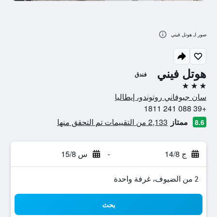
صور لـ هوتل فيني
هوتل فيني
فندق
3 نجوم
سان جيوفاني روتوندو، إيطاليا
+39 088 241 1811
ممتاز
2,133 من التقييمات تم التحقق منها
8.6
ج 14/8
-
س 15/8
2 من الضيوف، غرفة واحدة
بحث