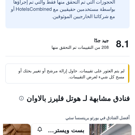
الحجوزات التي تم التحقق منها فقط والتي تم إجراؤها
بواسطة مستخدمين حقيقيين مع HotelsCombined أو
مع شركائنا الخارجيين الموثوقين.
8.1
جيد جدًا
208 من التقييمات تم التحقق منها
لم يتم العثور على تقييمات. حاول إزالة مرشح أو تغيير بحثك أو
مسح كل شيء لعرض التقييمات.
فنادق مشابهة لـ هوتل فليرز بالاوان
أفضل الفنادق في بورتو برينسسا ستي
بست ويسترن بلس ذا أيفي وول هوتل - بالاوان