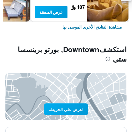
107 ﷼
عرض الصفقة
مشاهدة الفنادق الأخرى الموصى بها
استكشفDowntown, بورتو برينسسا
ستي
اعرض على الخريطة