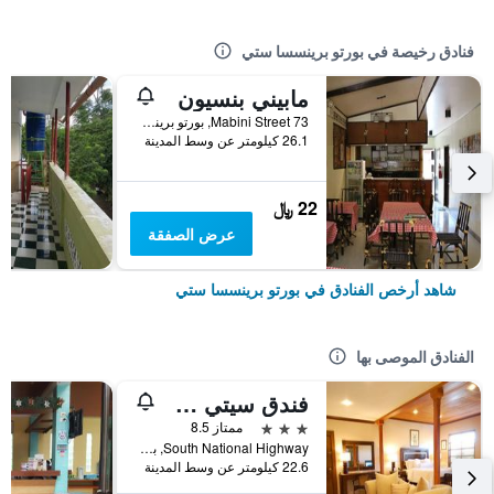
فنادق رخيصة في بورتو برينسسا ستي
مابيني بنسيون
73 Mabini Street, بورتو برينسسا ستي, الفلبين
26.1 كيلومتر عن وسط المدينة
22 ﷼
عرض الصفقة
شاهد أرخص الفنادق في بورتو برينسسا ستي
الفنادق الموصى بها
فندق سيتي ستييت أستورياس بالاوان
3 نجوم
ممتاز 8.5
South National Highway, بورتو برينسسا ستي, الفلبين
22.6 كيلومتر عن وسط المدينة