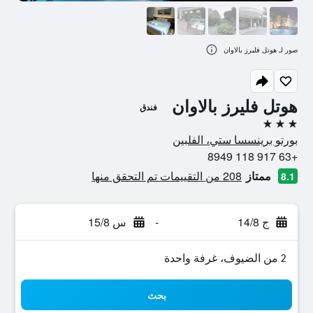
صور لـ هوتل فليرز بالاوان
هوتل فليرز بالاوان
فندق
3 نجوم
بورتو برينسسا ستي، الفلبين
+63 917 118 8949
ممتاز
208 من التقييمات تم التحقق منها
8.1
ج 14/8
-
س 15/8
2 من الضيوف، غرفة واحدة
بحث