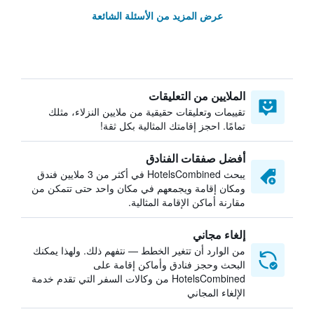
عرض المزيد من الأسئلة الشائعة
الملايين من التعليقات
تقييمات وتعليقات حقيقية من ملايين النزلاء، مثلك
تمامًا. احجز إقامتك المثالية بكل ثقة!
أفضل صفقات الفنادق
يبحث HotelsCombined في أكثر من 3 ملايين فندق
ومكان إقامة ويجمعهم في مكان واحد حتى تتمكن من
مقارنة أماكن الإقامة المثالية.
إلغاء مجاني
من الوارد أن تتغير الخطط — نتفهم ذلك. ولهذا يمكنك
البحث وحجز فنادق وأماكن إقامة على
HotelsCombined من وكالات السفر التي تقدم خدمة
الإلغاء المجاني