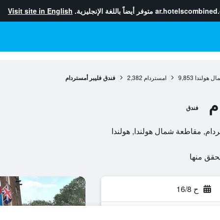
ar.hotelscombined
متوفر أيضاً باللغة الإنجليزية.
Visit site in English
ال هولندا
9,853
امستردام
2,382
فندق فليبر أمستردام
م
فندق
ح 16/8