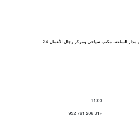
يقع الفندق في مدينة امستردام و يوفر إنترنت لاسلكي مجاني في الأماكن العامة. كما يقدم هذا الفندق للنزلاء استقبال على مدار الساعة، مكتب سياحي ومركز رجال الأعمال-24
11:00
+31 206 761 932