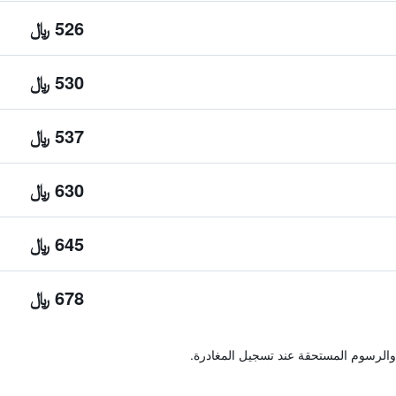
526 ﷼
530 ﷼
537 ﷼
630 ﷼
645 ﷼
678 ﷼
والرسوم المستحقة عند تسجيل المغادرة.