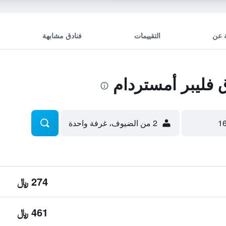
 عن
التقييمات
فنادق مشابهة
فليبر أمستردام
2 من الضيوف، غرفة واحدة
274 ﷼
461 ﷼