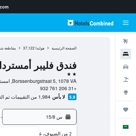
.com
رحلات طيران
الصفحة الرئيسية
هولندا
37,122
مقاطعة شم
فنادق
فندق فليبر أمستردا
سيارات
2 نجمتين
حزم العروض
Borssenburgstraat 5, 1078 VA, امستردام, مقاطعة شمال هولندا, هولندا
+31 206 761 932
استكشاف
لا بأس
1,984 من التقييمات تم التحقق منها
5.9
رحلات
س 15/8
-
العَرَبِيَّة
2 من الضيوف، غرفة واحدة