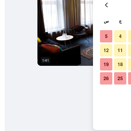
ج
س
5
4
12
11
1/41
غرفة نوم
19
18
26
25