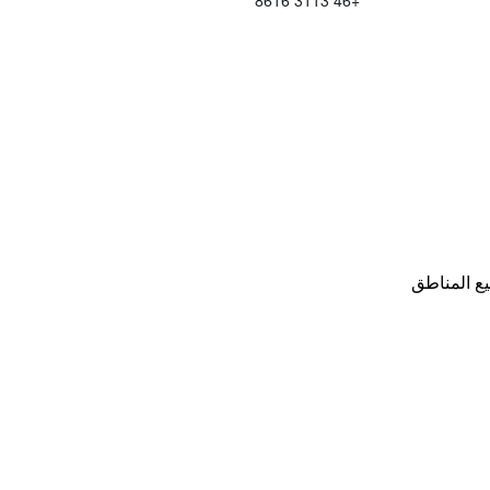
+46 3113 8616
ع المناطق