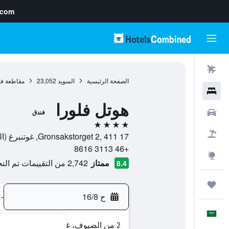
.com
رحلات طيران
الصفحة الرئيسية
السويد
23,052
مقاطعة فاس
فنادق
هوتل فلورا
سيارات
فندق
4 نجوم
حزم العروض
Gronsakstorget 2, 411 17, غوتنبرغ (السويد), مقاطعة فاسترا غوتالاند, السويد
+46 3113 8616
استكشاف
ممتاز
2,742 من التقييمات تم التحقق منها
8.4
رحلات
ح 16/8
-
العَرَبِيَّة
2 من الضيوف، غرفة واحدة