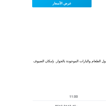
عرض الأسعار
ة مشياً من Domkyrkan Tram Stop وعلى مقربة من أماكن تناول الطعام والبارات الموجودة بالجوار. بإمكان الضيوف
11:00