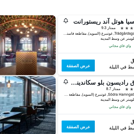
يا هوتل آند ريستورانت
ممتاز 9.3
Trädgårdsgatan 6, غوتنبرغ (السويد), مقاطعة فاسترا غوتالاند, السويد
واي فاي مجاني
عرض الصفقة
ط في الليلة
فندق راديسون بلو سكاندينافيا، غوتنبرغ
ممتاز 8.7
Södra Hamngatan 59, غوتنبرغ (السويد), مقاطعة فاسترا غوتالاند, السويد
واي فاي مجاني
عرض الصفقة
ط في الليلة