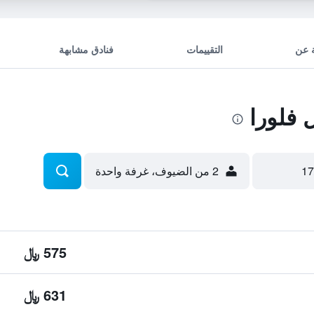
 عن
التقييمات
فنادق مشابهة
فلورا
2 من الضيوف، غرفة واحدة
575 ﷼
631 ﷼