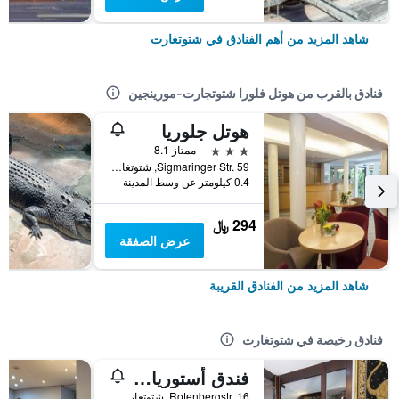
شاهد المزيد من أهم الفنادق في شتوتغارت
فنادق بالقرب من هوتل فلورا شتوتجارت-مورينجين
هوتل جلوريا
3 نجوم
ممتاز 8.1
Sigmaringer Str. 59, شتوتغارت, بادن - فورتمبيرغ, ألمانيا
0.4 كيلومتر عن وسط المدينة
294 ﷼
عرض الصفقة
شاهد المزيد من الفنادق القريبة
فنادق رخيصة في شتوتغارت
فندق أستوريا ام اوراخبلاتس
Rotenbergstr. 16, شتوتغارت, بادن - فورتمبيرغ, ألمانيا