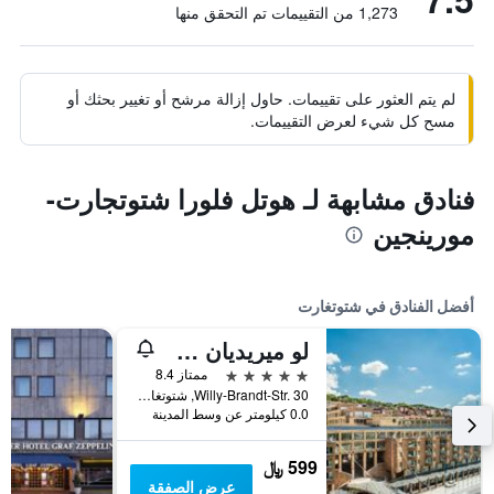
1,273 من التقييمات تم التحقق منها
لم يتم العثور على تقييمات. حاول إزالة مرشح أو تغيير بحثك أو
مسح كل شيء لعرض التقييمات.
فنادق مشابهة لـ هوتل فلورا شتوتجارت-
مورينجين
أفضل الفنادق في شتوتغارت
لو ميريديان شتوتغارت
5 نجوم
ممتاز 8.4
Willy-Brandt-Str. 30, شتوتغارت, بادن - فورتمبيرغ, ألمانيا
0.0 كيلومتر عن وسط المدينة
599 ﷼
عرض الصفقة