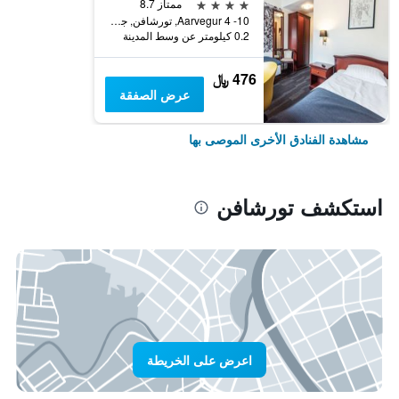
4 نجوم
ممتاز 8.7
Aarvegur 4 -10, تورشافن, جزر فارو
0.2 كيلومتر عن وسط المدينة
476 ﷼
عرض الصفقة
مشاهدة الفنادق الأخرى الموصى بها
استكشف تورشافن
اعرض على الخريطة