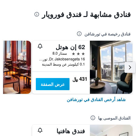
فنادق مشابهة لـ فندق فورويار
فنادق رخيصة في تورشافن
62 إن هوتل
3 نجوم
ممتاز 8.0
Dr. Jakobsensgøta 16, تورشافن, جزر فارو
0.1 كيلومتر عن وسط المدينة
431 ﷼
عرض الصفقة
شاهد أرخص الفنادق في تورشافن
الفنادق الموصى بها
فندق هافنيا