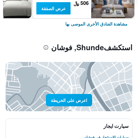
506 ﷼
عرض الصفقة
مشاهدة الفنادق الأخرى الموصى بها
استكشفShunde, فوشان
اعرض على الخريطة
سيارت ايجار
سيارات للاستئجار في فوشان