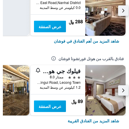
No.20 Denghu East Road,Nanhai District, فوشان, الصين
0.0 كيلومتر عن وسط المدينة
288 ﷼
عرض الصفقة
شاهد المزيد من أهم الفنادق في فوشان
فنادق بالقرب من هوتل فورتشونا فوشان
فيلوك جي هوتل لكي سيتي ليكونج فوشان
3 نجوم
ممتاز 8.0
No.18 Xingui Road, Lecong Town, فوشان, الصين
1.2 كيلومتر عن وسط المدينة
89 ﷼
عرض الصفقة
شاهد المزيد من الفنادق القريبة