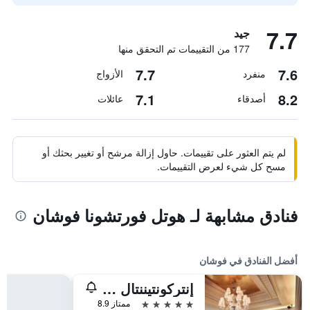
7.7
جيد
177 من التقييمات تم التحقق منها
7.7
7.6
منفرد
الأزواج
7.1
8.2
أصدقاء
عائلات
لم يتم العثور على تقييمات. حاول إزالة مرشح أو تغيير بحثك أو
مسح كل شيء لعرض التقييمات.
فنادق مشابهة لـ هوتل فورتشونا فوشان
أفضل الفنادق في فوشان
إنتركونتيننتال فوشان باي آيتش جي
5 نجوم
ممتاز 8.9