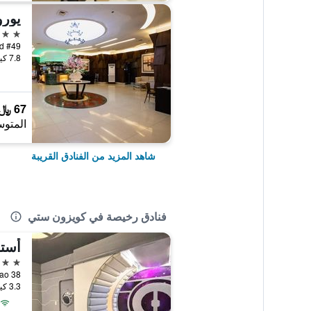
يورو
3 نجوم
7.8 كيلومتر عن وسط المدينة
67 ﷼
المتوس
شاهد المزيد من الفنادق القريبة
فنادق رخيصة في كويزون ستي
أستر
3 نجوم
38 P. A. Bernardo, Cubao, كويزون ستي, الفلبين
3.3 كيلومتر عن وسط المدينة