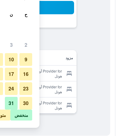
بح
ح
ن
3
2
مزود
10
9
Provider for أو واي أو 637 فوكس
17
16
هوتل
Provider for أو واي أو 637 فوكس
24
23
هوتل
31
30
Provider for أو واي أو 637 فوكس
هوتل
منخفض
متو