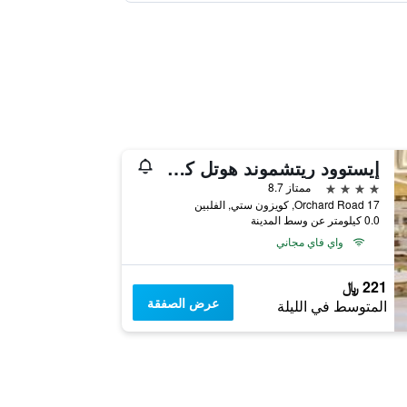
إيستوود ريتشموند هوتل كويزون سيتي
4 نجوم
ممتاز 8.7
17 Orchard Road, كويزون ستي, الفلبين
0.0 كيلومتر عن وسط المدينة
واي فاي مجاني
221 ﷼
عرض الصفقة
المتوسط في الليلة