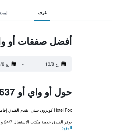
غرف
لمحة
أفضل صفقات أو واي أو 637 فو
خ 13/8
-
ج 14/8
حول أو واي أو 637 فوكس هوتل
Hotel Fox كويزون ستي. يقدم الفندق إقامة ذات 3 نجوم وغرفاً مكيفة.
يوفر الفندق خدمة مكتب الاستقبال 24/7 و مسبح خارجي ومعاملات فورية للحجز والمغادرة. للمزيد من الراحة، هناك استعلامات/ناطور، منطقة ...
المزيد