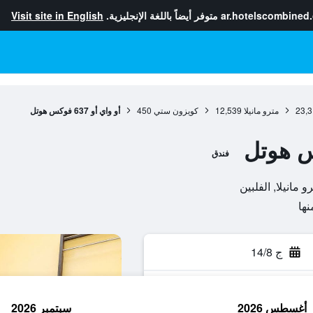
ar.hotelscombined
متوفر أيضاً باللغة الإنجليزية.
Visit site in English
23,3
مترو مانيلا
12,539
كويزون ستي
450
أو واي أو 637 فوكس هوتل
فندق
ج 14/8
أغسطس 2026
سبتمبر 2026