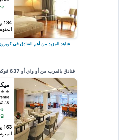
134 ﷼
المتوس
شاهد المزيد من أهم الفنادق في كويزو
فنادق بالقرب من أو واي أو 637 فوكس هوتل
3 نجوم
lth Avenue
7.6 كيلومتر عن وسط المدينة
163 ﷼
المتوس