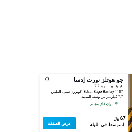
جو هوتلز نورث إدسا
3 نجوم
جيد 7.7
1107 Edsa, Bago Bantay, كويزون ستي, الفلبين
7.7 كيلومتر عن وسط المدينة
واي فاي مجاني
67 ﷼
عرض الصفقة
المتوسط في الليلة