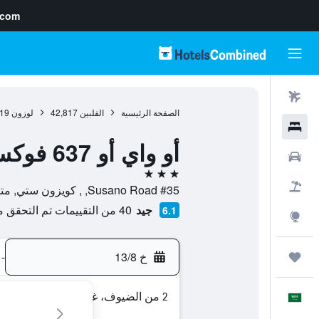
.com
رحلات طيران
الصفحة الرئيسية
الفلبين
42,817
لوزون
19
فنادق
أو واي أو 637 فوكس هوتل
سيارات
3 نجوم
حزم العروض
#35 Susano Road, , كويزون ستي, مترو مانيلا, الفلبين
جيد
40 من التقييمات تم التحقق منها
6.1
استكشاف
خ 13/8
-
رحلات
2 من الضيوف، غرفة واحدة
العَرَبِيَّة