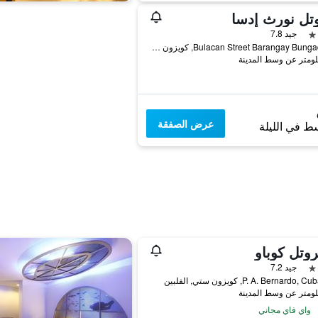
تل نورث إدسا
جيد 7.8
#49 Bulacan Street Barangay Bungad, كويزون ستي, الفلبين
عرض الصفقة
ط في الليلة
وتل كوباو
جيد 7.2
واي فاي مجاني