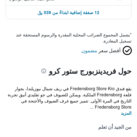
12 صفقة إضافية ابتداءً من 539 ﷼
*
يشمل المجموع الضرائب المحلية المقدرة والرسوم المستحقة عند
تسجيل المغادرة.
أفضل سعر
مضمون
حول فريدينزبورج ستور كرو
يقع فندق Fredensborg Store Kro في ريف شمال نيوزيلندا، بجوار
قلعة Fredensborg الملكية. ويمكن للضيوف في جو تقليدي أنيق تجربة
التاريخ في المرة الأولى. تتميز جميع غرف الضيوف والأجنحة في
Fredensborg Store ...
المزيد
من الجيد أن تعلم