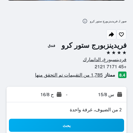
صور لـ فريدينزبورج ستور كرو
فريدينزبورج ستور كرو
فندق
4 نجوم
فردينسبورغ، الدانمارك
+45 7171 2121
ممتاز
1,785 من التقييمات تم التحقق منها
8.4
س 15/8
-
ح 16/8
2 من الضيوف، غرفة واحدة
بحث