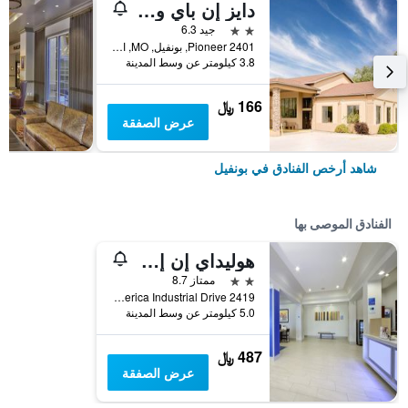
دايز إن باي ويندام بونفيل
2 نجمتين
جيد 6.3
2401 Pioneer, بونفيل, MO, الولايات المتحدة الأميريكية
3.8 كيلومتر عن وسط المدينة
166 ﷼
عرض الصفقة
شاهد أرخص الفنادق في بونفيل
الفنادق الموصى بها
هوليداي إن إكسبرس بونفيلا باي آيتش جي
2 نجمتين
ممتاز 8.7
2419 Mid America Industrial Drive, بونفيل, MO, الولايات المتحدة الأميريكية
5.0 كيلومتر عن وسط المدينة
487 ﷼
عرض الصفقة