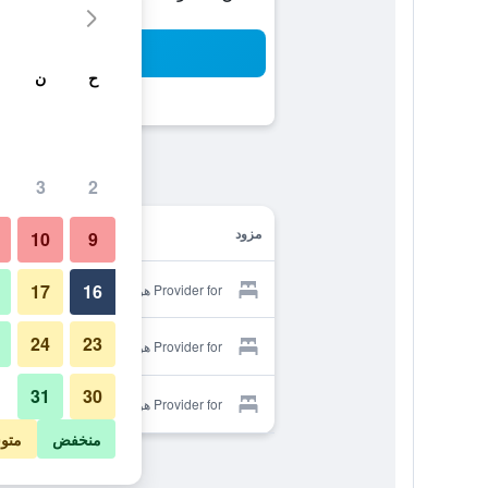
بح
ح
ن
3
2
مزود
10
9
17
16
Provider for هوتل فوجيتا نارا
24
23
Provider for هوتل فوجيتا نارا
31
30
Provider for هوتل فوجيتا نارا
منخفض
متو