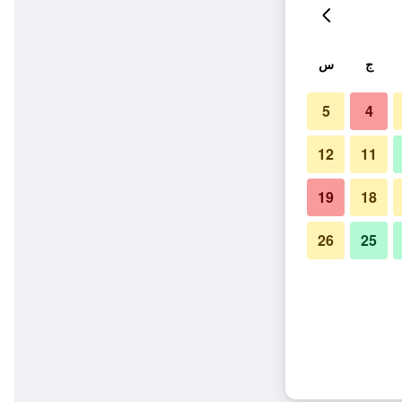
ج
س
5
4
12
11
19
18
26
25