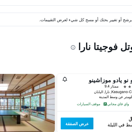
ة مرشح أو تغيير بحثك أو مسح كل شيء لعرض التقييمات.
ل فوجيتا نارا
 نو يادو موزاشينو
ممتاز 9.4
Kasuga, نارا, اليابان
واي فاي مجاني
موقف السيارات
عرض الصفقة
ط في الليلة