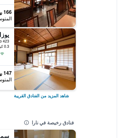
166 ﷼
المتوس
يوز
423 Aburasakacho, نارا, اليابان
0.3 كيلومتر عن وسط المدينة
147 ﷼
المتوس
شاهد المزيد من الفنادق القريبة
فنادق رخيصة في نارا
سماي