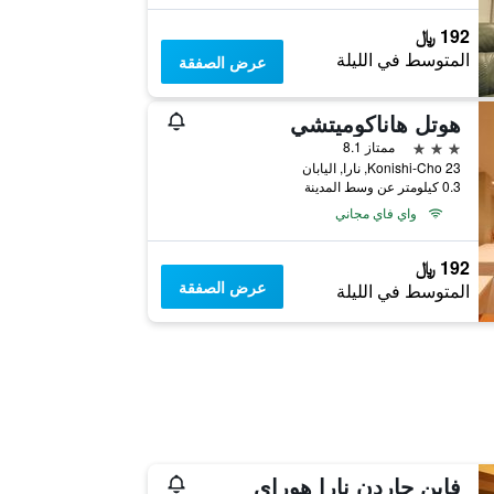
192 ﷼
المتوسط في الليلة
عرض الصفقة
هوتل هاناكوميتشي
3 نجوم
ممتاز 8.1
23 Konishi-Cho, نارا, اليابان
0.3 كيلومتر عن وسط المدينة
واي فاي مجاني
192 ﷼
عرض الصفقة
المتوسط في الليلة
فاين جاردن نارا هوراي