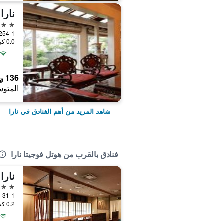
نارا
4 نجوم
254-1 Hokkejicho, نارا, الياب
0.0 كيلومتر عن وسط المدينة
136 ﷼
المتوس
شاهد المزيد من أهم الفنادق في نارا
فنادق بالقرب من هوتل فوجيتا نارا
نارا
3 نجوم
31-1 Shimosanjo-cho, نارا, اليابان
0.2 كيلومتر عن وسط المدينة