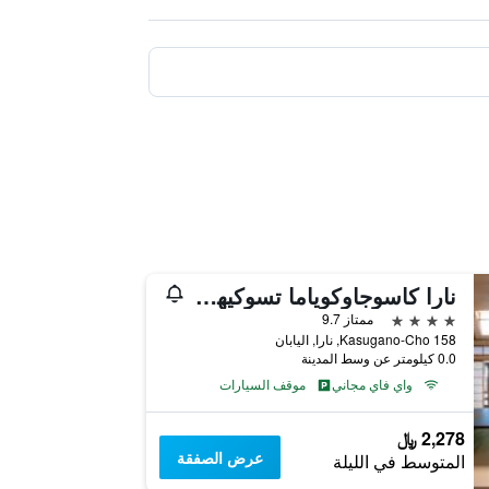
نارا كاسوجاوكوياما تسوكيهيتي
4 نجوم
ممتاز 9.7
158 Kasugano-Cho, نارا, اليابان
0.0 كيلومتر عن وسط المدينة
واي فاي مجاني
موقف السيارات
2,278 ﷼
عرض الصفقة
المتوسط في الليلة