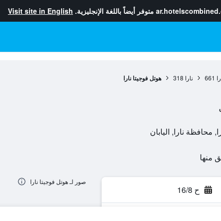
ar.hotelscombined
متوفر أيضاً باللغة الإنجليزية.
Visit site in English
ا
661
نارا
318
هوتل فوجيتا نارا
صور لـ هوتل فوجيتا نارا
ح 16/8