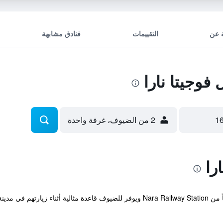
 عن
التقييمات
فنادق مشابهة
وجيتا نارا
2 من الضيوف، غرفة واحدة
را
يوجد الفندق ضمن مسافة عشر دقائق تنزهاً من Nara Railway Station ويوفر للضيوف قا