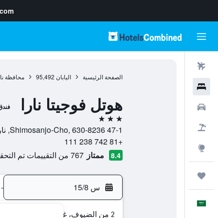
.com
رحلات طيران
الصفحة الرئيسية
اليابان
95,492
محافظة نار
فنادق
هوتل فوجيتا نارا
سيارات
فندق
3 نجوم
حزم العروض
47-1 Shimosanjo-Cho, 630-8236, نارا, محافظة نارا, اليابان
+81 742 238 111
استكشاف
ممتاز
767 من التقييمات تم التحقق منها
8.4
رحلات
س 15/8
-
العَرَبِيَّة
2 من الضيوف، غرفة واحدة