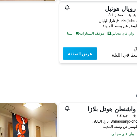
 رويال هوتيل
ممتاز 8.1
ان
واي فاي مجاني
موقف السيارات
سبا
عرض الصفقة
ط في الليلة
 واشنطن هوتل بلازا
جيد 7.8
واي فاي مجاني