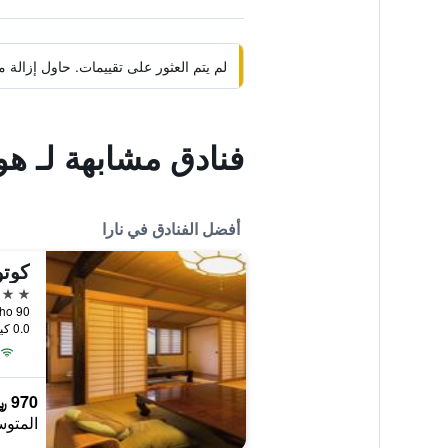
لم يتم العثور على تقييمات. حاول إزال
فنادق مشابهة لـ هوت
أفضل الفنادق في نارا
كوتو
4 نجوم
no-Cho 90
0.0 كيلومتر عن وسط المدينة
970 ﷼
المتوس