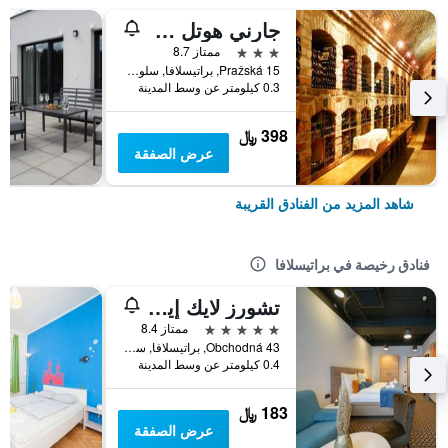
جارني هوتل ماتيساك
3 نجوم
ممتاز 8.7
15 Pražská, براتيسلافا, سلوفاكيا
0.3 كيلومتر عن وسط المدينة
398 ﷼
عرض الصفقة
شاهد المزيد من الفنادق القريبة
فنادق رخيصة في براتيسلافا
تشورز لايك إيه هوتل | كابسولا آن ارا ارتي بوتيك هوستل براتيسلافا | سيتي سنتر
5 نجوم
ممتاز 8.4
43 Obchodná, براتيسلافا, سلوفاكيا
0.4 كيلومتر عن وسط المدينة
183 ﷼
عرض الصفقة