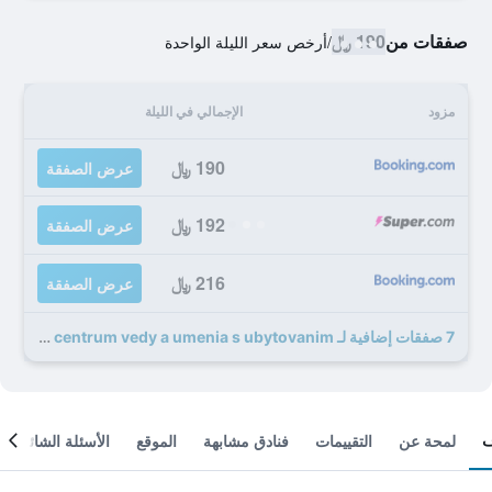
صفقات من
190 ﷼
/
أرخص سعر الليلة الواحدة
مزود
الإجمالي في الليلة
190 ﷼
عرض الصفقة
192 ﷼
عرض الصفقة
216 ﷼
عرض الصفقة
7 صفقات إضافية لـ Sebarozvojove centrum vedy a umenia s ubytovanim
لمحة عن
التقييمات
فنادق مشابهة
الموقع
الأسئلة الشائعة