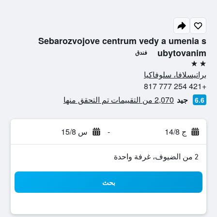
Sebarozvojove centrum vedy a umenia s
ubytovanim
فندق
2 نجمتين
براتيسلافا، سلوفاكيا
+421 254 777 817
جيد
2,070 من التقييمات تم التحقق منها
6.6
ج 14/8
-
س 15/8
2 من الضيوف، غرفة واحدة
بحث