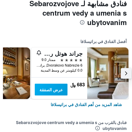
فنادق مشابهة لـ Sebarozvojove
centrum vedy a umenia s
ubytovanim
أفضل الفنادق في براتيسلافا
جراند هوتل ريفر بارك، أحد فنادق لوكشري كولكشن، براتيسلافا
5 نجوم
ممتاز 9.0
Dvorakovo Nabrezie 6, براتيسلافا, سلوفاكيا
0.0 كيلومتر عن وسط المدينة
683 ﷼
عرض الصفقة
شاهد المزيد من أهم الفنادق في براتيسلافا
فنادق بالقرب من Sebarozvojove centrum vedy a umenia s
ubytovanim