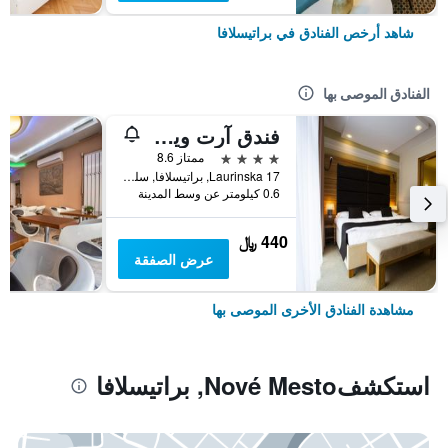
شاهد أرخص الفنادق في براتيسلافا
الفنادق الموصى بها
فندق آرت ويليام
4 نجوم
ممتاز 8.6
Laurinska 17, براتيسلافا, سلوفاكيا
0.6 كيلومتر عن وسط المدينة
440 ﷼
عرض الصفقة
مشاهدة الفنادق الأخرى الموصى بها
استكشفNové Mesto, براتيسلافا