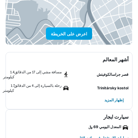
اعرض على الخريطة
أشهر المعالم
مسافة مشي إلى 17 من الدقائق
1.4
قصر جراسالكوفيتش
كيلومتر
رحلة بالسيارة إلى 4 من الدقائق
1.7
Trinitársky kostol
كيلومتر
إظهار المزيد
سيارت ايجار
المعدل اليومي 69 ﷼
سيارات للاستئجار في براتيسلافا