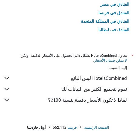
الفنادق في مصر
الفنادق في فرنسا
الفنادق في المملكة المتحدة
الفنادق في إيطاليا
الفنادق في تايلاند
*
يحاول HotelsCombined بشكل دائم الحصول على الأسعار الدقيقة، ولكن
لا يمكن ضمان الأسعار
.
إليك السبب:
HotelsCombined ليس البائع
نقوم بتجميع الكثير من البيانات لك
لماذا لا تكون الأسعار دقيقة بنسبة 100٪؟
الصفحة الرئيسية
فرنسا
552,112
أوتل جاردينيا